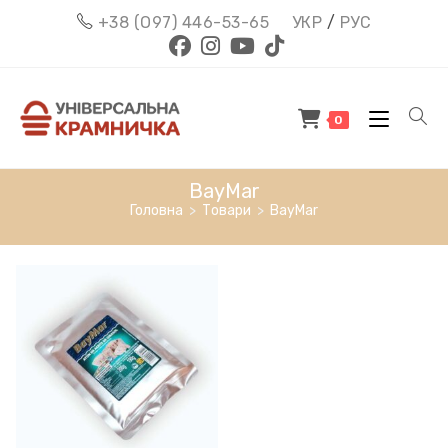
Перейти
+38 (О97) 446-53-65
УКР
/
РУС
до
вмісту
0
BayMar
Головна
>
Товари
>
BayMar