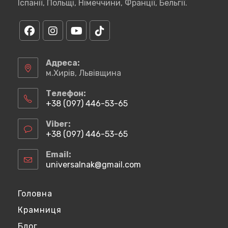
Іспанії, Польщі, Німеччини, Франції, Бельгії.
Відкриється
Відкриється
Відкриється
Відкриється
в
в
в
в
Адреса:
новій
новій
новій
новій
м.Хирів, Львівщина
вкладці
вкладці
вкладці
вкладці
Телефон:
+38 (097) 446-53-65
Відкриється
у
Viber:
вашому
+38 (097) 446-53-65
застосунку
Відкриється
у
Email:
вашому
universalnak@gmail.com
Відкриється
застосунку
у
вашому
застосунку
Головна
Крамниця
Блог