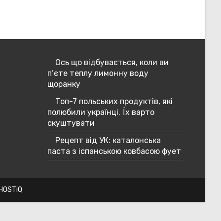
САЙТІ
Ось що відбувається, коли ви
п’єте теплу лимонну воду
щоранку
Топ-7 польських продуктів, які
полюбили українці. Їх варто
скуштувати
Рецепт від УК: каталонська
паста з іспанською ковбасою фует
 HOSTiQ