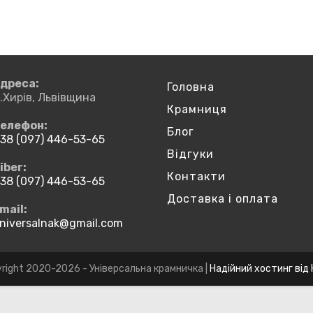
дреса:
Головна
.Хирів, Львівщина
Крамниця
елефон:
Блог
38 (097) 446-53-65
ідкриється
Відгуки
iber:
Контакти
ашому
38 (097) 446-53-65
астосунку
ідкриється
Доставка і оплата
mail:
ашому
niversalnak@gmail.com
Відкриється
астосунку
у
вашому
застосунку
right 2020-2026 - Універсальна крамничка |
Надійний хостинг від