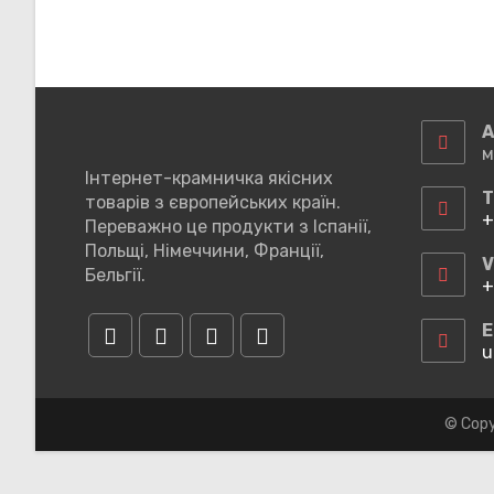
А
м
Інтернет-крамничка якісних
Т
товарів з європейських країн.
+
Переважно це продукти з Іспанії,
В
Польщі, Німеччини, Франції,
у
V
Бельгії.
в
+
з
В
у
E
в
u
Відкриється
Відкриється
Відкриється
Відкриється
з
в
в
в
в
новій
новій
новій
новій
© Copy
вкладці
вкладці
вкладці
вкладці