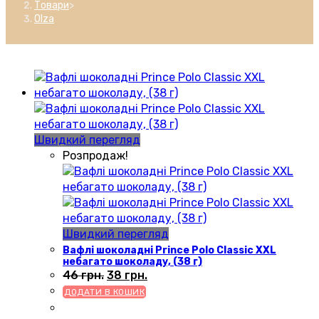
Товари
>
Olza
Швидкий перегляд
Розпродаж!
Швидкий перегляд
Вафлі шоколадні Prince Polo Classic XXL
небагато шоколаду, (38 г)
Оригінальна
Поточна
ціна:
ціна:
46
грн.
38
грн.
46 грн..
38 грн..
ДОДАТИ В КОШИК