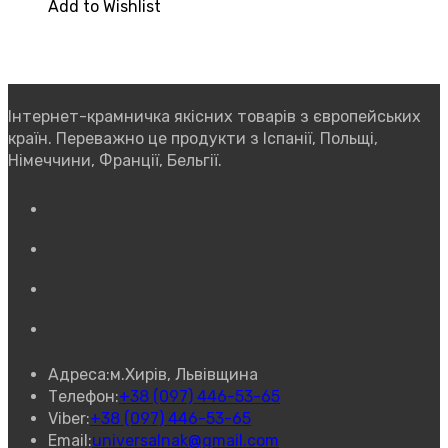
Add to Wishlist
Інтернет-крамничка якісних товарів з європейських
країн. Переважно це продукти з Іспанії, Польщі,
Німеччини, Франції, Бельгії.
Відкриється
в
Відкриється
новій
в
вкладці
Відкриється
новій
в
вкладці
Відкриється
новій
в
вкладці
новій
Адреса:
м.Хирів, Львівщина
вкладці
Відкриється
Телефон:
+38 (097) 446-53-65
Відкриється
у
Viber:
+38 (097) 446-53-65
у
Відкриється
вашому
Email:
universalnak@gmail.com