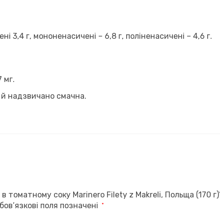
і 3,4 г, мононенасичені – 6,8 г, поліненасичені – 4,6 г.
 мг.
е й надзвичано смачна.
 томатному соку Marinero Filety z Makreli, Польща (170 г)
бов’язкові поля позначені
*