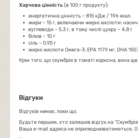
Харчова цінність
(в 100 г продукту):
енергетична цінність – 815 кДж / 196 ккал.
жири – 15 г, включаючи жирні кислоти: насичен
вуглеводи – 5,3 г, в тому числі цукру – 4,8 г
білків – 10 г
сіль – 0,95 г
жирні кислоти Омега-3: ЕРА 1179 мг, DHA 1507
Крім того, що скумбрія в томаті корисна, вона щ
Відгуки
Відгуків немає, поки що.
Будьте першим, хто залишив відгук на “Скумбрія в
Ваша e-mail адреса не оприлюднюватиметься.
О