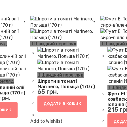
ляд
Швидкий перегляд
Швидкий 
Швидкий перегляд
регляд
Шпроти в томаті
Marinero, Польща (170 г)
инній олії
Швидки
65
грн.
ьща (170 г)
Фует El 
нальна
Поточна
грн.
ціна:
..
72 грн..
ковбаск
ДОДАТИ В КОШИК
Іспанія 
215
гр
КОШИК
Add to Wishlist
ДОДАТ