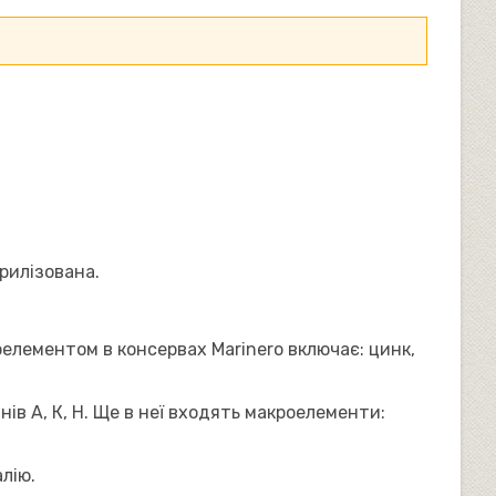
рилізована.
роелементом в консервах Marinero включає: цинк,
інів А, К, Н. Ще в неї входять макроелементи:
лію.