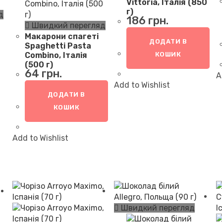
Vittoria, Італія (850
г)
д
186
грн.
Швидкий перегляд
Макарони спагеті
ДОДАТИ В
Spaghetti Pasta
Combino, Італія
КОШИК
(500 г)
64
грн.
A
Add to Wishlist
ДОДАТИ В
КОШИК
Add to Wishlist
Швидкий перегляд