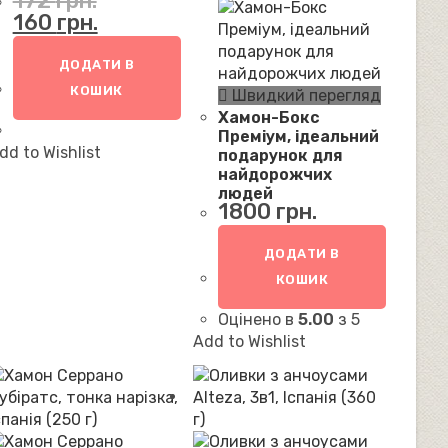
172
грн.
Оригінальна
Поточна
160
грн.
ціна:
ціна:
172 грн..
160 грн..
ДОДАТИ В
КОШИК
Швидкий перегляд
Хамон-Бокс
Преміум, ідеальний
dd to Wishlist
подарунок для
найдорожчих
людей
1800
грн.
ДОДАТИ В
КОШИК
Оцінено в
5.00
з 5
Add to Wishlist