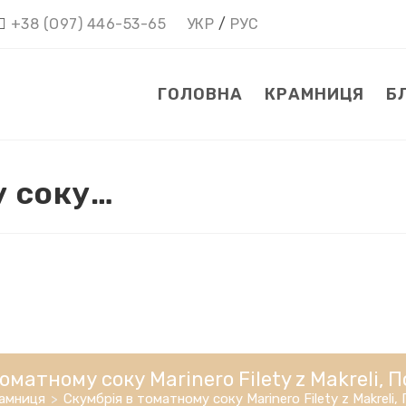
+38 (О97) 446-53-65
УКР
/
РУС
ГОЛОВНА
КРАМНИЦЯ
Б
у соку…
оматному соку Marinero Filety z Makreli, П
амниця
>
Скумбрія в томатному соку Marinero Filety z Makreli, 