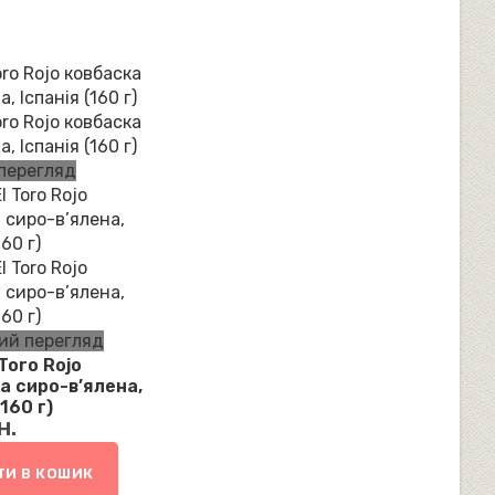
перегляд
й перегляд
Toro Rojo
а сиро-в’ялена,
(160 г)
н.
И В КОШИК