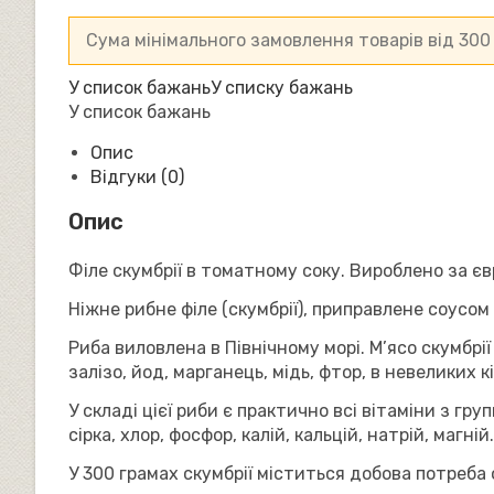
Filety
z
Сума мінімального замовлення товарів від
30
Makreli,
Польща
У список бажань
У списку бажань
(170
У список бажань
г)
кількість
Опис
Відгуки (0)
Опис
Філе скумбрії в томатному соку. Вироблено за 
Ніжне рибне філе (скумбрії), приправлене соусом
Риба виловлена в Північному морі. М’ясо скумбрі
залізо, йод, марганець, мідь, фтор, в невеликих кі
У складі цієї риби є практично всі вітаміни з гру
сірка, хлор, фосфор, калій, кальцій, натрій, магній.
У 300 грамах скумбрії міститься добова потреба