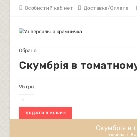
Перейти
Особистий кабінет
Доставка/Оплата
до
вмісту
Обрано:
Скумбрія в томатном
95
грн.
Скумбрія
в
томатному
ДОДАТИ В КОШИК
соку
Marinero
Filety
Скумбрія в т
z
Головна
>
Кр