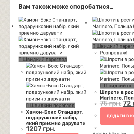
Вам також може сподобатися…
Швидкий перег
Розпродаж!
Швидкий перегляд
Швидкий пе
Шпроти в росл
Marinero, Пол
Оригі
75
грн.
72
ціна:
75 грн
Швидкий перегляд
Хамон-Бокс Стандарт,
ДОДАТИ В 
подарунковий набір,
який приємно дарувати
1207
грн.