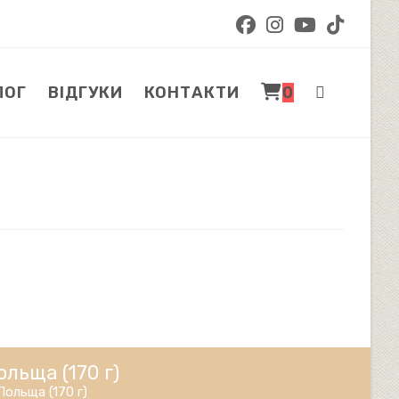
ЛОГ
ВІДГУКИ
КОНТАКТИ
0
ПЕРЕМКНУТИ
ПОШУК
НА
ВЕБ-
ольща (170 г)
Польща (170 г)