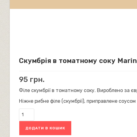
Makreli,
Польща
(170
г)
кількість
Скумбрія в томатному соку Marine
95
грн.
Філе скумбрії в томатному соку. Вироблено за 
Ніжне рибне філе (скумбрії), приправлене соусом
Скумбрія
в
томатному
соку
ДОДАТИ В КОШИК
Marinero