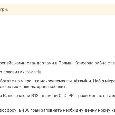
0
грн.
європейськими стандартами в Польщі. Консерва рибна сте
 з соковитих томатів.
ї багате на мікро- та макроелементи, вітаміни. Набір мік
лькостях – нікель, хром і кобальт.
пи В, включаючи В12, вітаміни С, D, РР, трохи менше вітам
 фосфору, а 400 грам заповнять необхідну денну норму ка