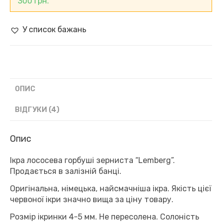
300
грн.
(140
г)
кількість
У список бажань
ОПИС
ВІДГУКИ (4)
Опис
Ікра лососева горбуші зерниста “Lemberg”.
Продається в залізній банці.
Оригінальна, німецька, найсмачніша ікра. Якість цієї
червоної ікри значно вища за ціну товару.
Розмір ікринки 4-5 мм. Не пересолена. Солоність