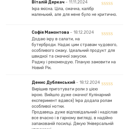
Віталій Деркач
–
11.11.2024
Ікра якісна. Ціла, смачна, калібр
Оцінено в
5
маленький, але для мене було не критично.
з 5
Софія Мамонтова
–
18.12.2024
Додаю ікру в салати, на
Оцінено в
5
бутерброди. Надає цим стравам чудового,
з 5
особливого смаку. Ідеальний продукт для
швидкої та смачної закуски.
Раджу і рекомендую. Планую замовити на
Новий Рік.
Денис Дублянський
–
18.12.2024
Вирішив приготувати роли з цією
Оцінено в
5
ікрою. Вийшло дуже смачно! Кулінарний
з 5
експеримент вдався) Ікра додала ролам
особливої нотки.
Продавець дуже відповідальний і надіслав
все вчасно і в гарному вигляді, в надійно
запакованій посилці. Дякую Універсальній