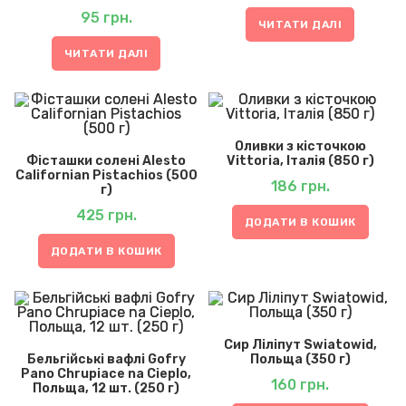
95
грн.
ЧИТАТИ ДАЛІ
ЧИТАТИ ДАЛІ
Оливки з кісточкою
Фісташки солені Alesto
Vittoria, Італія (850 г)
Californian Pistachios (500
186
грн.
г)
425
грн.
ДОДАТИ В КОШИК
ДОДАТИ В КОШИК
Сир Ліліпут Swiatowid,
Бельгійські вафлі Gofry
Польща (350 г)
Pano Chrupiace na Cieplo,
160
грн.
Польща, 12 шт. (250 г)