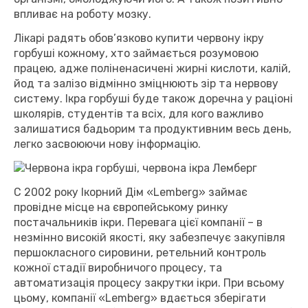
впливає на роботу мозку.
Лікарі радять обов’язково купити червону ікру
горбуші кожному, хто займається розумовою
працею, адже поліненасичені жирні кислоти, калій,
йод та залізо відмінно зміцнюють зір та нервову
систему. Ікра горбуші буде також доречна у раціоні
школярів, студентів та всіх, для кого важливо
залишатися бадьорим та продуктивним весь день,
легко засвоюючи нову інформацію.
C 2002 року Ікорний Дім «Lemberg» займає
провідне місце на європейському ринку
постачальників ікри. Перевага цієї компанії – в
незмінно високій якості, яку забезпечує закупівля
першокласного сировини, ретельний контроль
кожної стадії виробничого процесу, та
автоматизація процесу закрутки ікри. При всьому
цьому, компанії «Lemberg» вдається зберігати