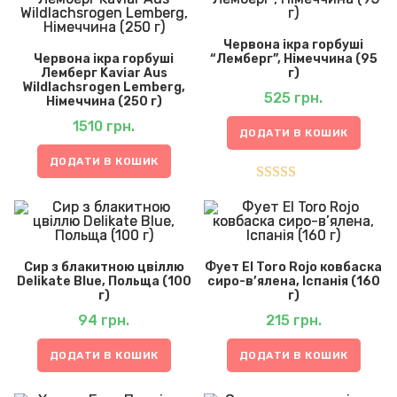
Червона ікра горбуші
Червона ікра горбуші
“Лемберг”, Німеччина (95
Лемберг Kaviar Aus
г)
Wildlachsrogen Lemberg,
525
грн.
Німеччина (250 г)
1510
грн.
ДОДАТИ В КОШИК
ДОДАТИ В КОШИК
Оцінено в
5.00
з 5
Сир з блакитною цвіллю
Фует El Toro Rojo ковбаска
Delikate Blue, Польща (100
сиро-в’ялена, Іспанія (160
г)
г)
94
грн.
215
грн.
ДОДАТИ В КОШИК
ДОДАТИ В КОШИК