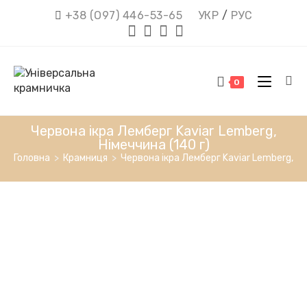
Перейти
+38 (О97) 446-53-65
УКР
/
РУС
до
вмісту
0
Червона ікра Лемберг Kaviar Lemberg,
Німеччина (140 г)
Головна
>
Крамниця
>
Червона ікра Лемберг Kaviar Lemberg, Ні