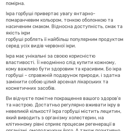
помірна.
Ікра горбуші привертає увагу янтарно-
помаранчевим кольором, тонкою оболонкою та
насиченим смаком. Відносна доступність, смак та
якість ікри
горбуші роблять її найбільш популярним продуктом
серед усіх видів червоної ікри.
Ікра має унікальні за своєю корисністю
властивості. Її неодмінно слід купити кожному,
кому важливо бути здоровим та красивим. Бо ікра
горбуші – справжній подарунок природи, і здатна
замінити собою цілий арсенал лікарських та
косметичних засобів.
Ви відчуєте помітне покращення вашого здоров’я
та настрою. Достатньо регулярно вживати ікру в
невеликій кількості! Ікра горбуші містить лецитин,
який виводить з організму холестерин, на
клітинному рівні сприяє процесам регенерації в
організмі, омолоджуючи його. А також позитивно