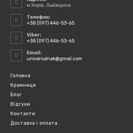
новій
новій
новій
новій
м.Хирів, Львівщина
вкладці
вкладці
вкладці
вкладці
Телефон:
+38 (097) 446-53-65
Відкриється
у
Viber:
вашому
+38 (097) 446-53-65
застосунку
Відкриється
у
Email:
вашому
universalnak@gmail.com
Відкриється
застосунку
у
вашому
застосунку
Головна
Крамниця
Блог
Відгуки
Контакти
Доставка і оплата