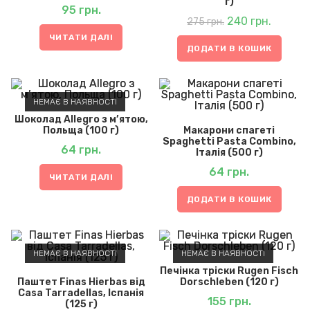
г)
95
грн.
Оригінальна
Поточн
ціна:
240
грн.
ціна:
275
грн.
275 грн..
240 грн.
ЧИТАТИ ДАЛІ
ДОДАТИ В КОШИК
НЕМАЄ В НАЯВНОСТІ
Шоколад Allegro з м’ятою,
Польща (100 г)
Макарони спагеті
Spaghetti Pasta Combino,
64
грн.
Італія (500 г)
64
грн.
ЧИТАТИ ДАЛІ
ДОДАТИ В КОШИК
НЕМАЄ В НАЯВНОСТІ
НЕМАЄ В НАЯВНОСТІ
Печінка тріски Rugen Fisch
Паштет Finas Hierbas від
Dorschleben (120 г)
Casa Tarradellas, Іспанія
155
грн.
(125 г)