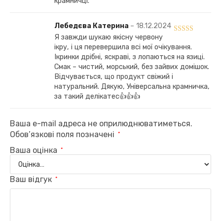
крамничці.
Лебедєва Катерина
–
18.12.2024
Я завжди шукаю якісну червону
Оцінено в
5
ікру, і ця перевершила всі мої очікування.
з 5
Ікринки дрібні, яскраві, з лопаються на язиці.
Смак – чистий, морський, без зайвих домішок.
Відчувається, що продукт свіжий і
натуральний. Дякую, Універсальна крамничка,
за такий делікатес👍👍👍
Ваша e-mail адреса не оприлюднюватиметься.
Обов’язкові поля позначені
*
Ваша оцінка
*
Ваш відгук
*