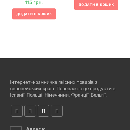
115
грн.
ДОДАТИ В КОШИК
ДОДАТИ В КОШИК
Інтернет-крамничка якісних товарів з
європейських країн. Переважно це продукти з
Іспанії, Польщі, Німеччини, Франції, Бельгії.
Відкриється
Відкриється
Відкриється
Відкриється
в
в
в
в
Адреса: