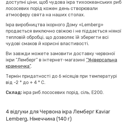
доступні ціни, щоб чудова ікра тихоокеанських риб
лососевих порід кожен день створювали
атмосферу свята на наших столах.
Ікра виробництва ікорного Дому «Lemberg»
продається виключно свіжою і не піддається ніякої
тепловій обробці, що дозволяє їй зберегти всі
чудові смаков й корисні властивості.
Ви завжди можете замовити доставку червоної
ікри “Лемберг” в інтернет-магазині
“Універсальна
крамничка”
.
Термін придатності до 6 місяців при температурі
від -2 ° до + 4 ° C.
Склад:
ікра риб лососевих порід, сіль, Е200.
4 відгуки для
Червона ікра Лемберг Kaviar
Lemberg, Німеччина (140 г)