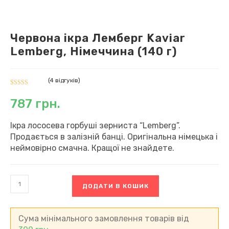
Червона ікра Лемберг Kaviar
Lemberg, Німеччина (140 г)
(
4
відгуків)
Рейтинг
4
787
грн.
5.00
з 5 на
основі
опитування
Ікра лососева горбуші зерниста “Lemberg”.
покупців
Продається в залізній банці. Оригінальна німецька і
неймовірно смачна. Кращої не знайдете.
Червона
ДОДАТИ В КОШИК
ікра
Лемберг
Kaviar
Lemberg,
Сума мінімального замовлення товарів від
Німеччина