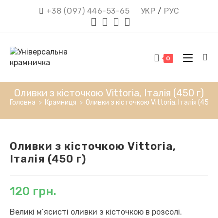
Перейти
+38 (О97) 446-53-65
УКР
/
РУС
до
вмісту
0
Оливки з кісточкою Vittoria, Італія (450 г)
Головна
>
Крамниця
>
Оливки з кісточкою Vittoria, Італія (450 г
Оливки з кісточкою Vittoria,
Італія (450 г)
120
грн.
Великі м’ясисті оливки з кісточкою в розсолі.