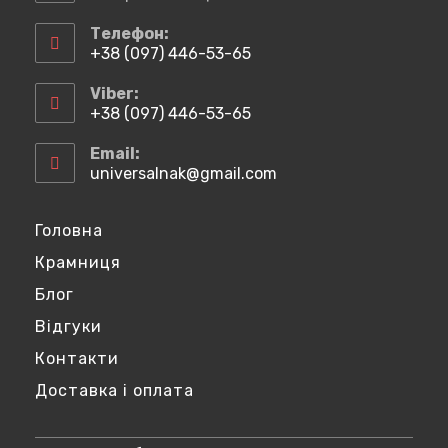
Телефон:
+38 (097) 446-53-65
Відкриється
у
Viber:
вашому
+38 (097) 446-53-65
застосунку
Відкриється
у
Email:
вашому
universalnak@gmail.com
Відкриється
застосунку
у
вашому
застосунку
Головна
Крамниця
Блог
Відгуки
Контакти
Доставка і оплата