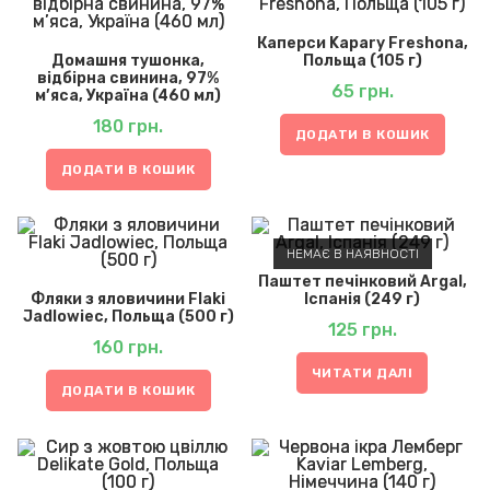
Каперси Kapary Freshona,
Домашня тушонка,
Польща (105 г)
відбірна свинина, 97%
65
грн.
м’яса, Україна (460 мл)
180
грн.
ДОДАТИ В КОШИК
ДОДАТИ В КОШИК
НЕМАЄ В НАЯВНОСТІ
Паштет печінковий Argal,
Фляки з яловичини Flaki
Іспанія (249 г)
Jadlowiec, Польща (500 г)
125
грн.
160
грн.
ЧИТАТИ ДАЛІ
ДОДАТИ В КОШИК