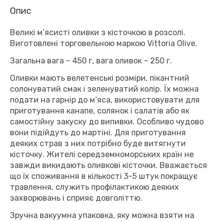
Опис
Великі м’ясисті оливки з кісточкою в розсолі.
Виготовлені торговельною маркою Vittoria Olive.
Загальна вага – 450 г, вага оливок – 250 г.
Оливки мають велетенські розміри, пікантний
солонуватий смак і зеленуватий колір. Їх можна
подати на гарнір до м’яса, використовувати для
приготування канапе, солянок і салатів або як
самостійну закуску до випивки. Особливо чудово
вони підійдуть до мартіні. Для приготування
деяких страв з них потрібно буде витягнути
кісточку. Жителі середземноморських країн не
завжди викидають оливкові кісточки. Вважається
що їх споживання в кількості 3-5 штук покращує
травлення, служить профілактикою деяких
захворювань і сприяє довголіттю.
Зручна вакуумна упаковка, яку можна взяти на