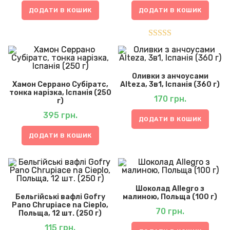
ДОДАТИ В КОШИК
ДОДАТИ В КОШИК
Оцінено в
5.00
з 5
Оливки з анчоусами
Хамон Серрано Субіратс,
Alteza, 3в1, Іспанія (360 г)
тонка нарізка, Іспанія (250
170
грн.
г)
395
грн.
ДОДАТИ В КОШИК
ДОДАТИ В КОШИК
Шоколад Allegro з
Бельгійські вафлі Gofry
малиною, Польща (100 г)
Pano Chrupiace na Cieplo,
70
грн.
Польща, 12 шт. (250 г)
115
грн.