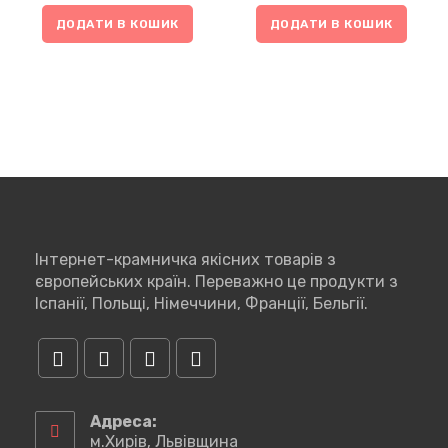
ДОДАТИ В КОШИК
ДОДАТИ В КОШИК
Інтернет-крамничка якісних товарів з
європейських країн. Переважно це продукти з
Іспанії, Польщі, Німеччини, Франції, Бельгії.
Відкриється
Відкриється
Відкриється
Відкриється
в
в
в
в
Адреса:
новій
новій
новій
новій
м.Хирів, Львівщина
вкладці
вкладці
вкладці
вкладці