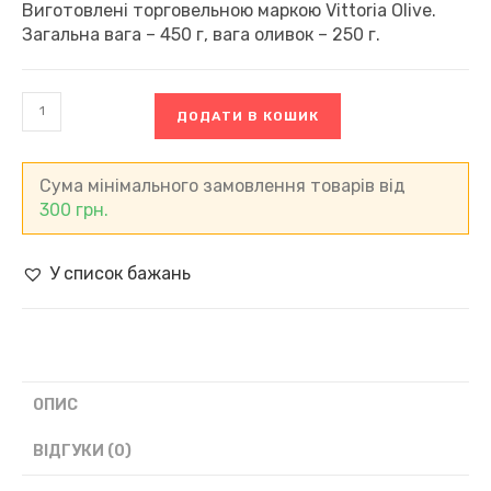
Виготовлені торговельною маркою Vittoria Olive.
Загальна вага – 450 г, вага оливок – 250 г.
Оливки
ДОДАТИ В КОШИК
з
кісточкою
Vittoria,
Італія
Сума мінімального замовлення товарів від
(450
300
грн.
г)
кількість
У список бажань
ОПИС
ВІДГУКИ (0)