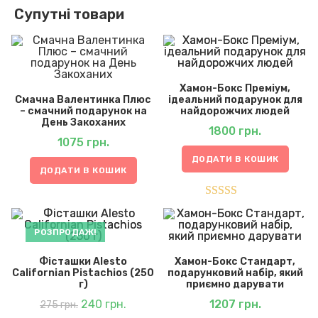
Супутні товари
Хамон-Бокс Преміум,
Смачна Валентинка Плюс
ідеальний подарунок для
– смачний подарунок на
найдорожчих людей
День Закоханих
1800
грн.
1075
грн.
ДОДАТИ В КОШИК
ДОДАТИ В КОШИК
Оцінено в
5.00
з 5
РОЗПРОДАЖ!
Фісташки Alesto
Хамон-Бокс Стандарт,
Californian Pistachios (250
подарунковий набір, який
г)
приємно дарувати
Оригінальна
Поточна
ціна:
240
грн.
ціна:
1207
грн.
275
грн.
275 грн..
240 грн..