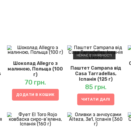
НЕМАЄ В НАЯВНОСТІ
Шоколад Allegro з
Паштет Campana від
малиною, Польща (100
s
Casa Tarradellas,
г)
Іспанія (125 г)
70
грн.
85
грн.
оточна
на:
0 грн..
ДОДАТИ В КОШИК
ЧИТАТИ ДАЛІ