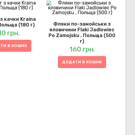
з качки Kraina
Фляки по-замойськи з
Польща (180 г)
яловичини Flaki Jadlowiec
10
грн.
Po Zamojsku , Польща (500
г)
ТИ В КОШИК
160
грн.
ДОДАТИ В КОШИК