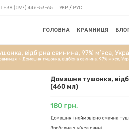
+38 (О97) 446-53-65
УКР
/
РУС
ГОЛОВНА
КРАМНИЦЯ
БЛО
онка, відбірна свинина, 97% м’яса, Укра
рамниця
>
Домашня тушонка, відбірна свинина, 97% м’яса, Укр
Домашня тушонка, відбі
(460 мл)
180
грн.
Домашня і неймовірно смачна туш
Зроблена з м’яса свині.