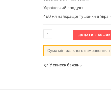
Український продукт.
460 мл найкращої тушонки в Україн
Домашня
ДОДАТИ В КОШИК
тушонка,
відбірна
свинина,
97%
Сума мінімального замовлення т
м'яса,
Україна
(460
У список бажань
мл)
кількість