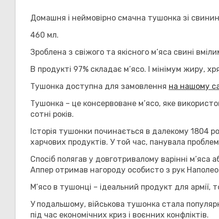
Домашня і неймовірно смачна тушонка зі свинин
460 мл.
Зроблена з свіжого та якісного м’яса свині вміл
В продукті 97% складає м’ясо. І мінімум жиру, хр
Тушонка доступна для замовлення
на нашому с
Тушонка – це консервоване м’ясо, яке використов
сотні років.
Історія тушонки починається в далекому 1804 р
харчових продуктів. У той час, панувала проблема
Спосіб полягав у довготривалому варінні м’яса а
Аппер отримав нагороду особисто з рук Наполео
М’ясо в тушонці – ідеальний продукт для армії, 
У подальшому, військова тушонка стала популяр
під час економічних криз і воєнних конфліктів.