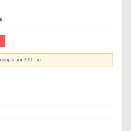
САЙТІ
і.
оварів від
300
грн.