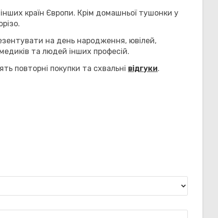
 інших країн Європи. Крім домашньої тушонки у
орізо.
езентувати на день народження, ювілей,
медиків та людей інших професій.
ть повторні покупки та схвальні
відгуки
.