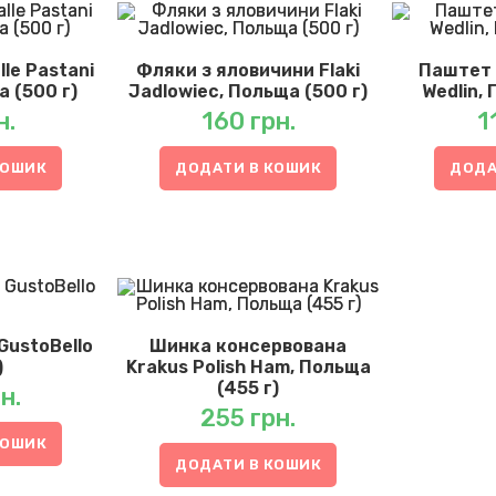
le Pastani
Фляки з яловичини Flaki
Паштет 
 (500 г)
Jadlowiec, Польща (500 г)
Wedlin, 
н.
160
грн.
1
КОШИК
ДОДАТИ В КОШИК
ДОДА
GustoBello
Шинка консервована
)
Krakus Polish Ham, Польща
(455 г)
н.
255
грн.
КОШИК
ДОДАТИ В КОШИК