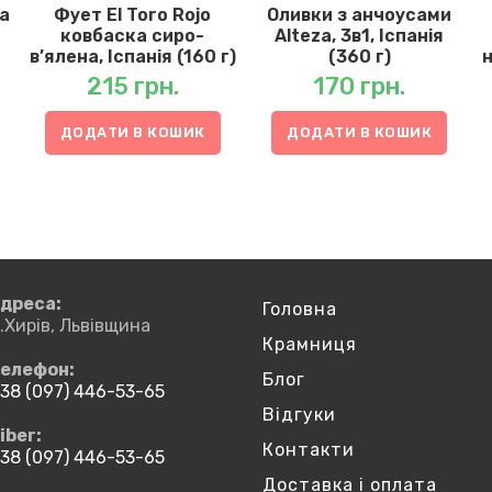
sa
Фует El Toro Rojo
Оливки з анчоусами
ковбаска сиро-
Alteza, 3в1, Іспанія
в’ялена, Іспанія (160 г)
(360 г)
н
215
грн.
170
грн.
ДОДАТИ В КОШИК
ДОДАТИ В КОШИК
дреса:
Головна
.Хирів, Львівщина
Крамниця
елефон:
Блог
38 (097) 446-53-65
ідкриється
Відгуки
iber:
Контакти
ашому
38 (097) 446-53-65
астосунку
ідкриється
Доставка і оплата