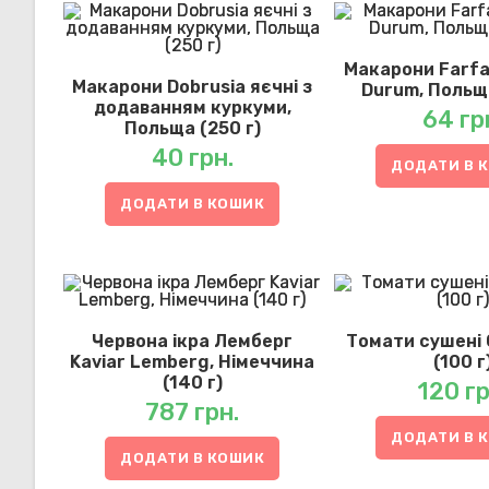
Макарони Farfal
Макарони Dobrusia яєчні з
Durum, Польща
додаванням куркуми,
64
гр
Польща (250 г)
40
грн.
ДОДАТИ В 
ДОДАТИ В КОШИК
Червона ікра Лемберг
Томати сушені 
Kaviar Lemberg, Німеччина
(100 г
(140 г)
120
гр
787
грн.
ДОДАТИ В 
ДОДАТИ В КОШИК