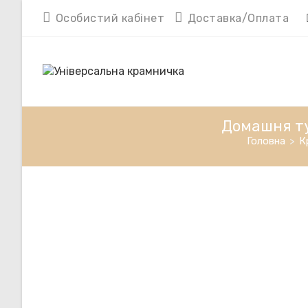
Перейти
Особистий кабінет
Доставка/Оплата
до
вмісту
Домашня туш
Головна
>
К