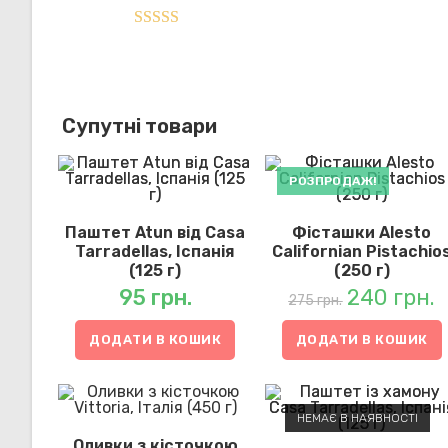
Оцінено в
5.00
з 5
Супутні товари
РОЗПРОДАЖ!
Паштет Atun від Casa
Фісташки Alesto
Tarradellas, Іспанія
Californian Pistachio
(125 г)
(250 г)
95
грн.
240
грн.
Оригінальна
П
ціна:
ці
275
грн.
275 грн..
24
ДОДАТИ В КОШИК
ДОДАТИ В КОШИК
НЕМАЄ В НАЯВНОСТІ
Оливки з кісточкою