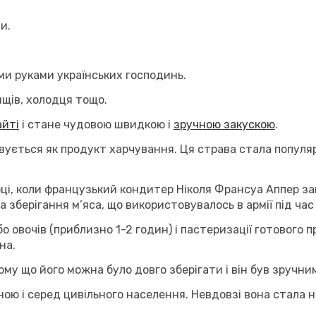
и.
ими руками українських господинь.
ящів, холодця тощо.
айті
і стане чудовою швидкою і
зручною закускою
.
ується як продукт харчування. Ця страва стала популярно
оці, коли французький кондитер Ніколя Франсуа Аппер з
 зберігання м’яса, що використовувалось в армії під час 
бо овочів (приблизно 1-2 годин) і пастеризації готового 
на.
тому що його можна було довго зберігати і він був зручн
ною і серед цивільного населення. Невдовзі вона стала 