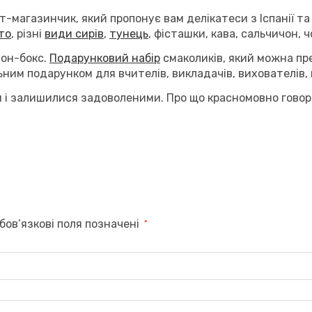
т-магазинчик, який пропонує вам делікатеси з Іспанії та
то
, різні
види сирів
,
тунець
, фісташки, кава, сальчичон, ч
мон-бокс.
Подарунковий набір
смаколиків, який можна пр
ним подарунком для вчителів, викладачів, вихователів, 
 і залишилися задоволеними. Про що красномовно говоря
бов’язкові поля позначені
*