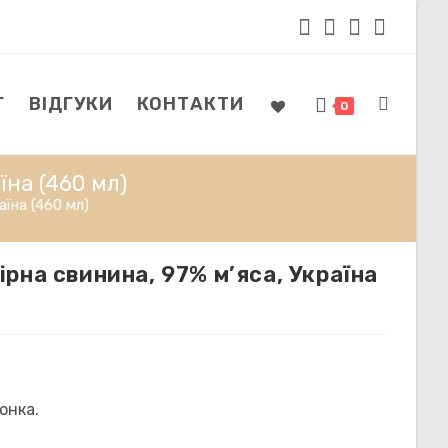
Г
ВІДГУКИ
КОНТАКТИ
ПЕРЕМКН
0
їна (460 мл)
ПОШУК
аїна (460 мл)
рна свинина, 97% м’яса, Україна
НА
ВЕБ-
онка.