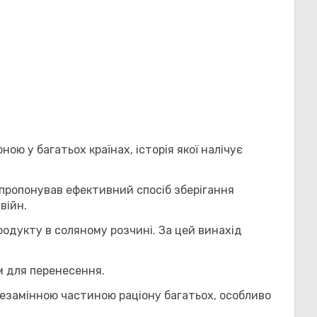
ю у багатьох країнах, історія якої налічує
апропонував ефективний спосіб зберігання
війн.
продукту в соляному розчині. За цей винахід
им для перенесення.
незамінною частиною раціону багатьох, особливо