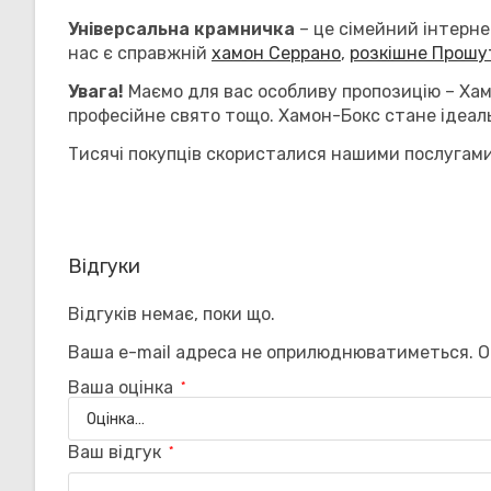
Універсальна крамничка
– це сімейний інтерне
нас є справжній
хамон Серрано
,
розкішне Прошу
Увага!
Маємо для вас особливу пропозицію – Ха
професійне свято тощо. Хамон-Бокс стане ідеаль
Тисячі покупців скористалися нашими послугами
Відгуки
Відгуків немає, поки що.
Ваша e-mail адреса не оприлюднюватиметься.
О
Ваша оцінка
*
Ваш відгук
*