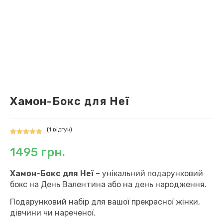
Хамон-Бокс для Неї
(
1
відгук)
Рейтинг
1
1495
грн.
5.00
з 5 на
основі
опитування
Хамон-Бокс для Неї
– унікальний подарунковий
покупця
бокс на День Валентина або на день народження.
Подарунковий набір для вашої прекрасної жінки,
дівчини чи нареченої.