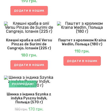
190
грн.
ДОДАТИ В КОШИК
Клешні краба в олії Versu
Паштет з кроликом Kraina
Pinzas de Surimi de
Wedlin, Польща (180 г)
Cangrejo, Іспанія (225 г)
110
грн.
180
грн.
ДОДАТИ В КОШИК
ДОДАТИ В КОШИК
РОЗПРОДАЖ!
Шинка з індика Szynka z
indyka Pyszny Indyk,
Польща (570 г)
Оригінальна
Поточна
ціна:
170
грн.
ціна:
180
грн.
180 грн..
170 грн..