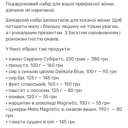
Подарунковий набір для вашої прекрасної жінки,
дівчини чи нареченої.
Шикарний набір делікатесів для коханої жінки. Щоб
потішити милу і близьку людину не тільки увагою,
а і унікальним презентом. З багатим наповненням і
різноманітністю смаків.
У боксі зібрані такі продукти:
▪ хамон Серрано Субіратс, 250 грам — 380 грн
▪
прошуто, 100 г — 160 грн
▪ сир з синьою цвіллю Delikate Blue, 100 г — 90 грн
▪ сир Брі, 125 г — 145 грн
▪ фует іспанський, 160 г — 150 грн
▪ паштет с лососем, 125 г — 80 грн
▪ оливки, 120 г — 55 грн
▪ марципан в шоколаді Magnetic, 100 г — 55 грн
▪ цукерки Mella Мagnetic зі смаком вишні, 190 г — 80
грн.
▪ томати сушені в олії – 145 грн