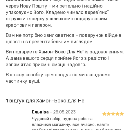
через Нову Пошту – ми ретельно і надійно
упаковуємо його. Кладемо чимало дерев’яної
стружки і зверху ущільнюємо подарунковим
крафтовим папером.
Вам не потрібно хвилюватися – подарунок дійде в
цілості і з презентабельним виглядом.
Ви подаруєте
Хамон-Бокс Для Неї
із задоволенням.
А дама вашого серця прийме його з радістю і
запам’ятає приємні емоції надовго.
В кожну коробку крім продуктів ми вкладаємо
частинку душі.
1 відгук для
Хамон-Бокс для Неї
Ельвіра
–
28.05.2023
Чудовий набір, чудова робота
Оцінено в
5
власників магазину, все вчасно, навіть
з 5