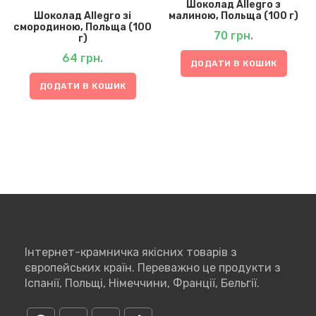
Шоколад Allegro з
Шоколад Allegro зі
малиною, Польща (100 г)
смородиною, Польща (100
70
грн.
г)
64
грн.
ДОДАТИ В КОШИК
ДОДАТИ В КОШИК
Інтернет-крамничка якісних товарів з
європейських країн. Переважно це продукти з
Іспанії, Польщі, Німеччини, Франції, Бельгії.