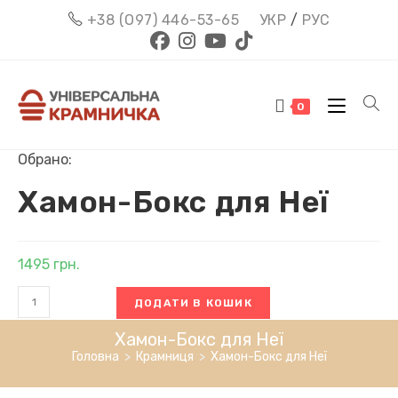
Перейти
+38 (О97) 446-53-65
УКР
/
РУС
до
вмісту
0
Обрано:
Хамон-Бокс для Неї
1495
грн.
Хамон-
ДОДАТИ В КОШИК
Бокс
для
Хамон-Бокс для Неї
Неї
Головна
>
Крамниця
>
Хамон-Бокс для Неї
кількість