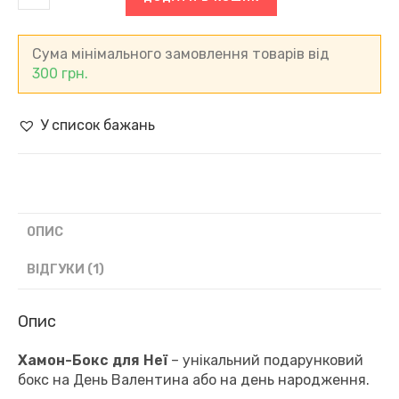
Бокс
для
Неї
кількість
Сума мінімального замовлення товарів від
300
грн.
У список бажань
ОПИС
ВІДГУКИ (1)
Опис
Хамон-Бокс для Неї
– унікальний подарунковий
бокс на День Валентина або на день народження.