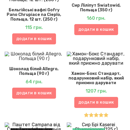
Сир Ліліпут Swiatowid,
Бельгійські вафлі Gofry
Польща (350 г)
Pano Chrupiace na Cieplo,
160
грн.
Польща, 12 шт. (250 г)
115
грн.
ДОДАТИ В КОШИК
ДОДАТИ В КОШИК
Шоколад білий Allegro,
Польща (90 г)
Хамон-Бокс Стандарт,
подарунковий набір, який
64
грн.
приємно дарувати
1207
грн.
ДОДАТИ В КОШИК
ДОДАТИ В КОШИК
Оцінено в
5.00
з 5