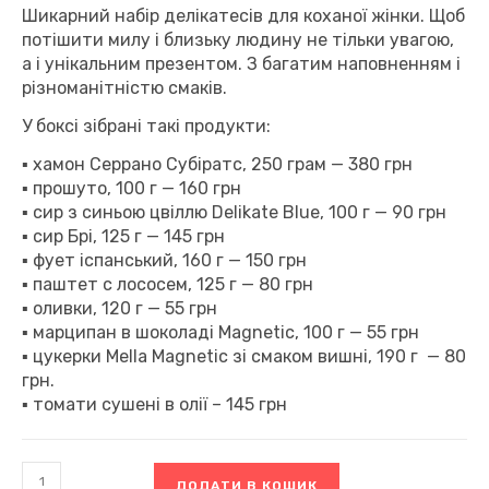
Шикарний набір делікатесів для коханої жінки. Щоб
потішити милу і близьку людину не тільки увагою,
а і унікальним презентом. З багатим наповненням і
різноманітністю смаків.
У боксі зібрані такі продукти:
▪ хамон Серрано Субіратс, 250 грам — 380 грн
▪
прошуто, 100 г — 160 грн
▪ сир з синьою цвіллю Delikate Blue, 100 г — 90 грн
▪ сир Брі, 125 г — 145 грн
▪ фует іспанський, 160 г — 150 грн
▪ паштет с лососем, 125 г — 80 грн
▪ оливки, 120 г — 55 грн
▪ марципан в шоколаді Magnetic, 100 г — 55 грн
▪ цукерки Mella Мagnetic зі смаком вишні, 190 г — 80
грн.
▪ томати сушені в олії – 145 грн
Хамон-
ДОДАТИ В КОШИК