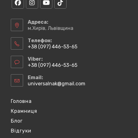
Відкриється
Відкриється
Відкриється
Відкриється
в
в
в
в
Адреса:
новій
новій
новій
новій
м.Хирів, Львівщина
вкладці
вкладці
вкладці
вкладці
Телефон:
+38 (097) 446-53-65
Відкриється
у
Viber:
вашому
+38 (097) 446-53-65
застосунку
Відкриється
у
Email:
вашому
universalnak@gmail.com
Відкриється
застосунку
у
вашому
застосунку
Головна
Крамниця
Блог
Відгуки