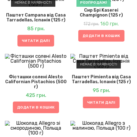
НЕМАЄ В НАЯВНОСТІ
РОЗПРОДАЖ!
Сир Брі Kaserei
Паштет Campana від Casa
Champignon (125 г)
Tarradellas, Іспанія (125 г)
Оригінальна
Поточна
ціна:
160
грн.
ціна:
172
грн.
172 грн..
160 грн..
85
грн.
ДОДАТИ В КОШИК
ЧИТАТИ ДАЛІ
НЕМАЄ В НАЯВНОСТІ
Фісташки солені Alesto
Паштет Pimienta від Casa
Californian Pistachios (500
Tarradellas, Іспанія (125 г)
г)
95
грн.
425
грн.
ЧИТАТИ ДАЛІ
ДОДАТИ В КОШИК