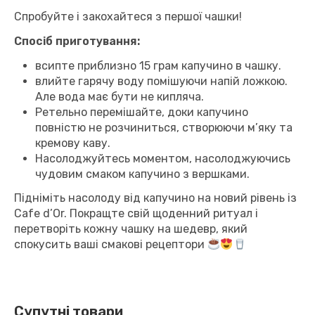
Спробуйте і закохайтеся з першої чашки!
Спосіб приготування:
всипте приблизно 15 грам капучино в чашку.
влийте гарячу воду помішуючи напій ложкою.
Але вода має бути не кипляча.
Ретельно перемішайте, доки капучино
повністю не розчиниться, створюючи м’яку та
кремову каву.
Насолоджуйтесь моментом, насолоджуючись
чудовим смаком капучино з вершками.
Підніміть насолоду від капучино на новий рівень із
Cafe d’Or. Покращте свій щоденний ритуал і
перетворіть кожну чашку на шедевр, який
спокусить ваші смакові рецептори
Супутні товари