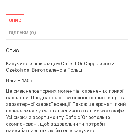
кількість
ОПИС
ВІДГУКИ (0)
Опис
Капучино з шоколадом Cafe d`Or Cappuccino z
Czekolada. Виготовлено в Польщі.
Вага – 130 г.
Це смак неповторних моментів, сповнених тонкої
насолоди. Поєднання пінки ніжної консистенції та
характерної кавової есенції. Також це аромат, який
перенесе вас у світ галасливого італійського кафе.
Усі смаки з асортименту Cafe d`Or ретельно
скомпоновані, щоб задовольнити потреби
найвибагливіших любителів капучино.