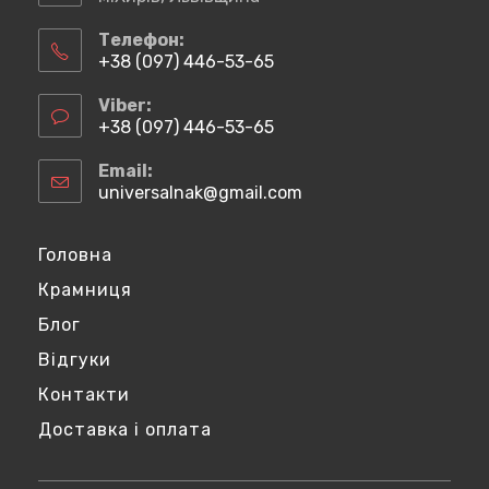
Телефон:
+38 (097) 446-53-65
Відкриється
у
Viber:
вашому
+38 (097) 446-53-65
застосунку
Відкриється
у
Email:
вашому
universalnak@gmail.com
Відкриється
застосунку
у
вашому
застосунку
Головна
Крамниця
Блог
Відгуки
Контакти
Доставка і оплата