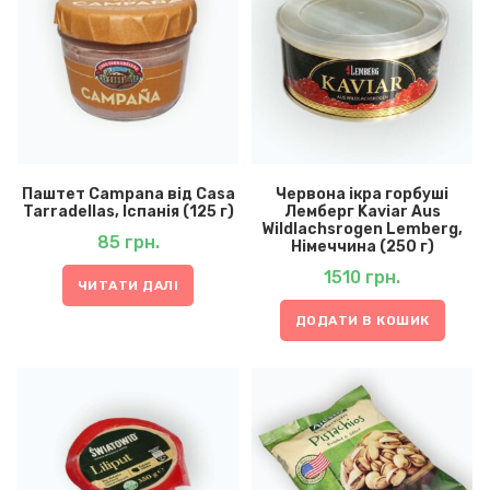
Паштет Campana від Casa
Червона ікра горбуші
Tarradellas, Іспанія (125 г)
Лемберг Kaviar Aus
Wildlachsrogen Lemberg,
85
грн.
Німеччина (250 г)
1510
грн.
ЧИТАТИ ДАЛІ
ДОДАТИ В КОШИК