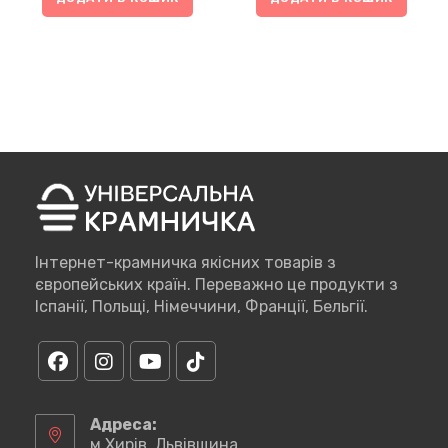
Інтернет-крамничка якісних товарів з
європейських країн. Переважно це продукти з
Іспанії, Польщі, Німеччини, Франції, Бельгії.
Відкриється
Відкриється
Відкриється
Відкриється
в
в
в
в
Адреса:
новій
новій
новій
новій
м.Хирів, Львівщина
вкладці
вкладці
вкладці
вкладці