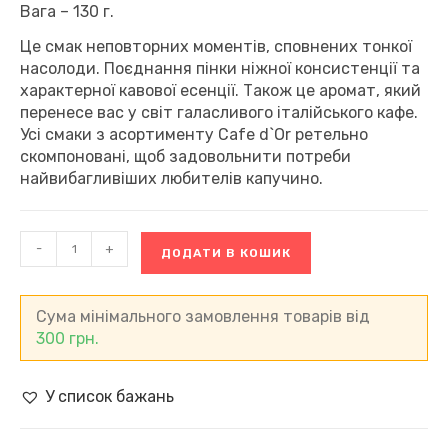
Вага – 130 г.
Це смак неповторних моментів, сповнених тонкої
насолоди. Поєднання пінки ніжної консистенції та
характерної кавової есенції. Також це аромат, який
перенесе вас у світ галасливого італійського кафе.
Усі смаки з асортименту Cafe d`Or ретельно
скомпоновані, щоб задовольнити потреби
найвибагливіших любителів капучино.
Капучино
-
+
ДОДАТИ В КОШИК
з
шоколадом
Cafe
d`Or
Сума мінімального замовлення товарів від
Cappuccino
300
грн.
z
Czekolada,
Польща
У список бажань
(130
г)