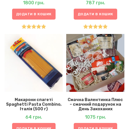
1800
грн.
787
грн.
ДОДАТИ В КОШИК
ДОДАТИ В КОШИК
Оцінено в
Оцінено в
5.00
з 5
5.00
з 5
Макарони спагеті
Смачна Валентинка Плюс
Spaghetti Pasta Combino,
– смачний подарунок на
Італія (500 г)
День Закоханих
64
грн.
1075
грн.
ДОДАТИ В КОШИК
ДОДАТИ В КОШИК