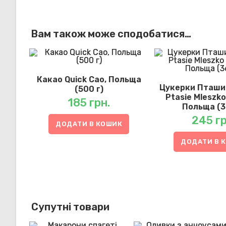
Вам також може сподобатися…
Какао Quick Cao, Польща
Цукерки Пташи
(500 г)
Ptasie Mleszko
185
грн.
Польща (3
245
гр
ДОДАТИ В КОШИК
ДОДАТИ В 
Супутні товари