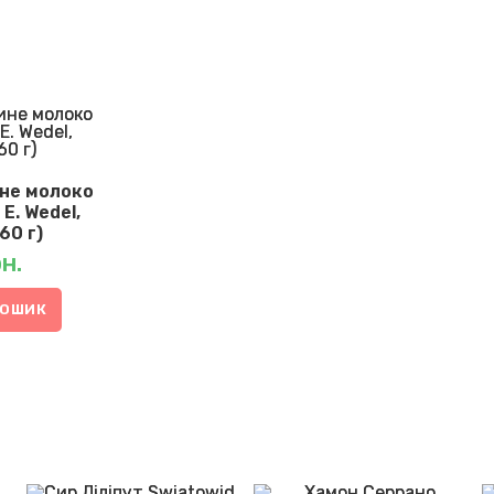
не молоко
 E. Wedel,
60 г)
н.
КОШИК