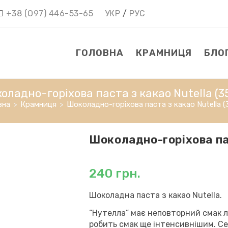
+38 (О97) 446-53-65
УКР
/
РУС
ГОЛОВНА
КРАМНИЦЯ
БЛО
оладно-горіхова паста з какао Nutella (35
вна
>
Крамниця
>
Шоколадно-горіхова паста з какао Nutella (3
Шоколадно-горіхова пас
240
грн.
Шоколадна паста з какао Nutella.
“Нутелла” має неповторний смак ліс
робить смак ще інтенсивнішим. Се