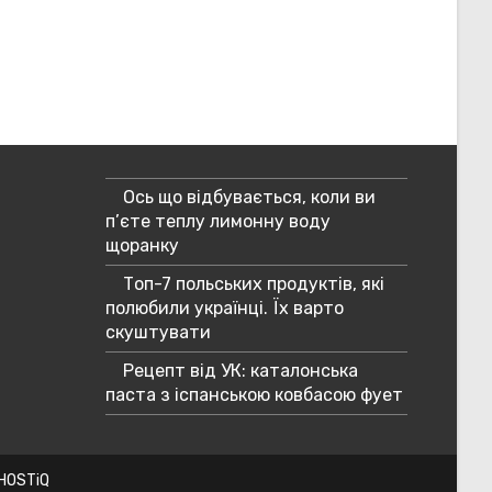
Ось що відбувається, коли ви
п’єте теплу лимонну воду
щоранку
Топ-7 польських продуктів, які
полюбили українці. Їх варто
скуштувати
Рецепт від УК: каталонська
паста з іспанською ковбасою фует
 HOSTiQ