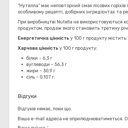
“Нутелла” має неповторний смак лісових горіхів 
особливому рецепті, добірних інгредієнтах та р
При виробництві Nutella не використовуються кон
продуктом, продаж якого становить третину річно
Енергетична цінність
у 100 г продукту містить:
Харчова цінність
у 100 г продукту:
білки – 6,3 г
вуглеводи – 56,3 г
жири – 30,9 г
сіль – 0,107 г.
Відгуки
Відгуків немає, поки що.
Ваша e-mail адреса не оприлюднюватиметься.
О
Ваша оцінка
*