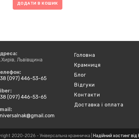
ДОДАТИ В КОШИК
дреса:
Головна
.Хирів, Львівщина
Крамниця
елефон:
Блог
38 (097) 446-53-65
ідкриється
Відгуки
iber:
Контакти
ашому
38 (097) 446-53-65
астосунку
ідкриється
Доставка і оплата
mail:
ашому
niversalnak@gmail.com
Відкриється
астосунку
у
вашому
застосунку
right 2020-2026 - Універсальна крамничка |
Надійний хостинг від