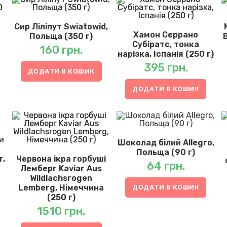
Сир Ліліпут Swiatowid,
Хамон Серрано
Польща (350 г)
Субіратс, тонка
160
грн.
нарізка, Іспанія (250 г)
395
грн.
ДОДАТИ В КОШИК
ДОДАТИ В КОШИК
Шоколад білий Allegro,
Польща (90 г)
т,
Червона ікра горбуші
64
грн.
Лемберг Kaviar Aus
Wildlachsrogen
Lemberg, Німеччина
ДОДАТИ В КОШИК
(250 г)
1510
грн.