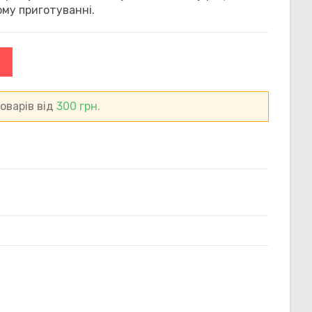
ому приготуванні.
САЙТІ
оварів від
300
грн.