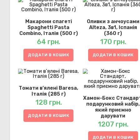
Макарони спагеті
Оливки з анчоусами
Spaghetti Pasta
Alteza, 3в1, Іспанія
Combino, Італія (500 г)
(360 г)
64
грн.
170
грн.
ДОДАТИ В КОШИК
ДОДАТИ В КОШИК
Томати в’ялені Baresa,
Італія (285 г)
Хамон-Бокс Стандар
128
грн.
подарунковий набір,
який приємно
дарувати
ДОДАТИ В КОШИК
1207
грн.
ДОДАТИ В КОШИК