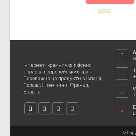
Оцінено в
5.00
з 5
А
м
Інтернет-крамничка якісних
Т
товарів з європейських країн.
+
Переважно це продукти з Іспанії,
В
Польщі, Німеччини, Франції,
у
V
Бельгії.
в
+
з
В
у
E
в
u
Відкриється
Відкриється
Відкриється
Відкриється
з
в
в
в
в
новій
новій
новій
новій
© Copy
вкладці
вкладці
вкладці
вкладці