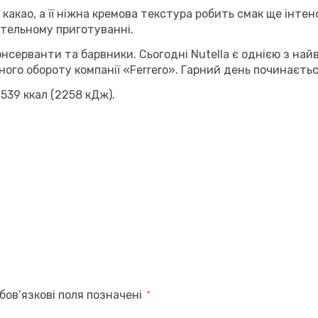
і какао, а її ніжна кремова текстура робить смак ще інте
етельному приготуванні.
серванти та барвники. Сьогодні Nutella є однією з найв
го обороту компанії «Ferrero». Гарний день починається
 539 ккал (2258 кДж).
бов’язкові поля позначені
*