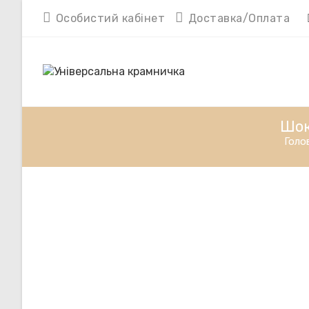
Перейти
Особистий кабінет
Доставка/Оплата
до
вмісту
Шок
Голо