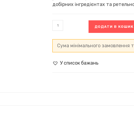
добірних інгредієнтах та ретельн
Шоколадно-
ДОДАТИ В КОШИК
горіхова
паста
з
какао
Сума мінімального замовлення т
Nutella
(350
г)
У список бажань
кількість