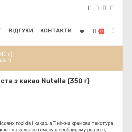
Г
ВІДГУКИ
КОНТАКТИ
ПЕРЕМКН
0
0 г)
ПОШУК
50 г)
та з какао Nutella (350 г)
НА
ВЕБ-
ових горіхів і какао, а її ніжна кремова текстура
крет унікального смаку в особливому рецепті,