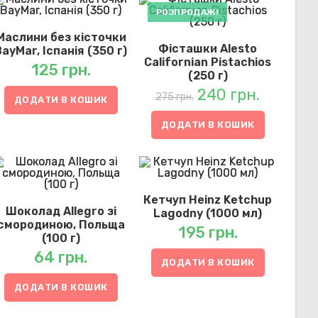
РОЗПРОДАЖ!
Маслини без кісточки
Фісташки Alesto
BayMar, Іспанія (350 г)
Californian Pistachios
125
грн.
(250 г)
240
грн.
Оригінальна
Поточна
ціна:
ціна:
275
грн.
275 грн..
240 грн..
ДОДАТИ В КОШИК
ДОДАТИ В КОШИК
Кетчуп Heinz Ketchup
Шоколад Allegro зі
Lagodny (1000 мл)
смородиною, Польща
195
грн.
(100 г)
64
грн.
ДОДАТИ В КОШИК
ДОДАТИ В КОШИК