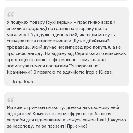
У пошуках товару (сухі вершки – практично всюди
зникли з продажу) потрапив на сторінку цього
магазину. І був дуже здивований, як люди можуть
співчувати та співпереживати. Дуже дбайливий
продавець, який думає насамперед про покупця, а не
про свою вигоду. На відміну від Сергія багато київських
продавців працюють формально, тому і надалі
користуватимуся послугами "Універсальної
Крамнички". З повагою та вдячністю Ігор з Києва.
Ігор, Київ
Ми вже отримали смакоту, донька на «сьомому небі
від щастя»! Комусь вітаміни і фрукти треба після
хвороби для відновлення, а комусь хамон Ваш! Дякуємо
за насолоду, та за презент! Приємно)