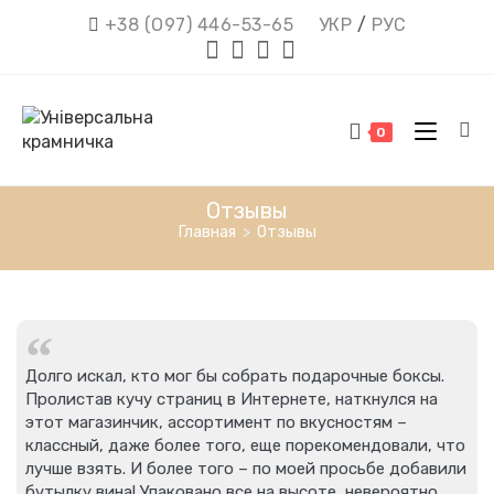
+38 (О97) 446-53-65
УКР
/
РУС
0
Отзывы
Главная
>
Отзывы
Долго искал, кто мог бы собрать подарочные боксы.
Пролистав кучу страниц в Интернете, наткнулся на
этот магазинчик, ассортимент по вкусностям –
классный, даже более того, еще порекомендовали, что
лучше взять. И более того – по моей просьбе добавили
бутылку вина! Упаковано все на высоте, невероятно