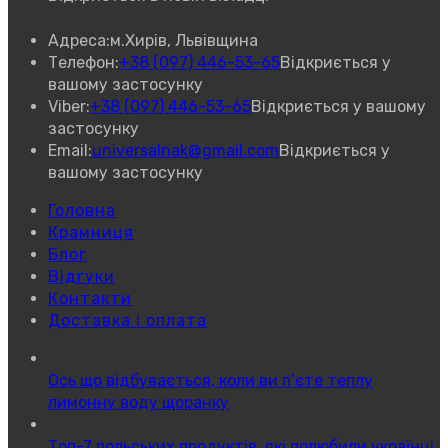
Адреса:
м.Хирів, Львівщина
Телефон:
+38 (097) 446-53-65
Відкриється у
вашому застосунку
Viber:
+38 (097) 446-53-65
Відкриється у вашому
застосунку
Email:
universalnak@gmail.com
Відкриється у
вашому застосунку
Головна
Крамниця
Блог
Відгуки
Контакти
Доставка і оплата
Ось що відбувається, коли ви п’єте теплу
лимонну воду щоранку
Топ-7 польських продуктів, які полюбили українці.