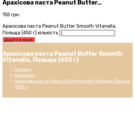
Арахісова паста Peanut Butter…
155
грн.
Арахісова паста Peanut Butter Smooth Vitanella,
Польща (450 г) кількість
Додати в кошик
Арахісова паста Peanut Butter Smooth
Vitanella, Польща (450 г)
Головна
>
Крамниця
>
Арахісова паста Peanut Butter Smooth Vitanella, Польща
(450 г)