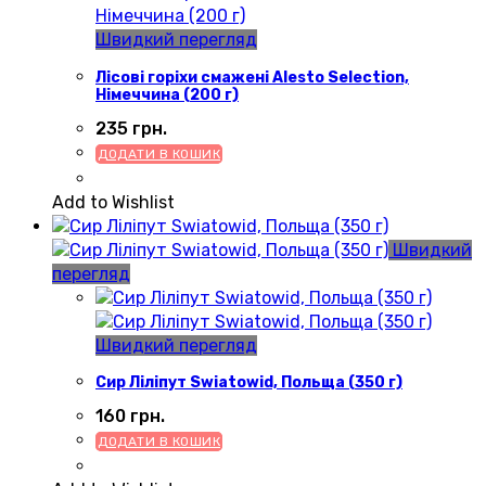
Швидкий перегляд
Лісові горіхи смажені Alesto Selection,
Німеччина (200 г)
235
грн.
ДОДАТИ В КОШИК
Add to Wishlist
Швидкий
перегляд
Швидкий перегляд
Сир Ліліпут Swiatowid, Польща (350 г)
160
грн.
ДОДАТИ В КОШИК