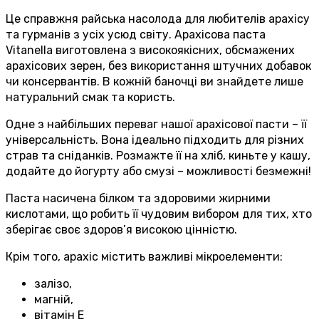
Це справжня райська насолода для любителів арахісу
та гурманів з усіх усюд світу. Арахісова паста
Vitanella виготовлена з високоякісних, обсмажених
арахісових зерен, без використання штучних добавок
чи консервантів. В кожній баночці ви знайдете лише
натуральний смак та користь.
Одне з найбільших переваг нашої арахісової пасти – її
універсальність. Вона ідеально підходить для різних
страв та сніданків. Розмажте її на хліб, киньте у кашу,
додайте до йогурту або смузі – можливості безмежні!
Паста насичена білком та здоровими жирними
кислотами, що робить її чудовим вибором для тих, хто
зберігає своє здоров’я високою цінністю.
Крім того, арахіс містить важливі мікроелементи:
залізо,
магній,
вітамін Е