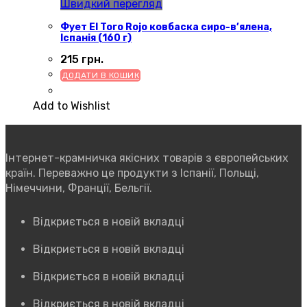
Швидкий перегляд
Фует El Toro Rojo ковбаска сиро-в’ялена,
Іспанія (160 г)
215
грн.
ДОДАТИ В КОШИК
Add to Wishlist
Інтернет-крамничка якісних товарів з європейських
країн. Переважно це продукти з Іспанії, Польщі,
Німеччини, Франції, Бельгії.
Відкриється в новій вкладці
Відкриється в новій вкладці
Відкриється в новій вкладці
Відкриється в новій вкладці