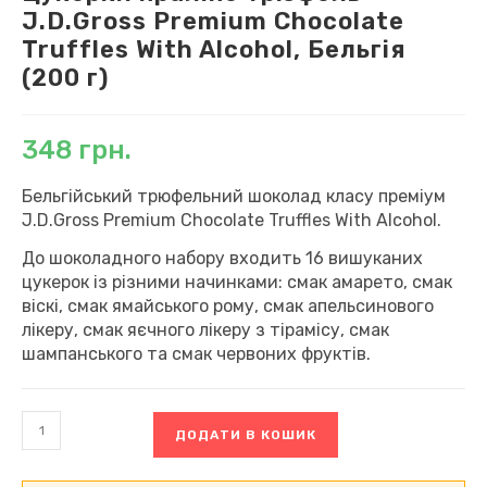
J.D.Gross Premium Chocolate
Truffles With Alcohol, Бельгія
(200 г)
348
грн.
Бельгійський трюфельний шоколад класу преміум
J.D.Gross Premium Chocolate Truffles With Alcohol.
До шоколадного набору входить 16 вишуканих
цукерок із різними начинками: смак амарето, смак
віскі, смак ямайського рому, смак апельсинового
лікеру, смак яєчного лікеру з тірамісу, смак
шампанського та смак червоних фруктів.
Цукерки
ДОДАТИ В КОШИК
праліне
трюфель
J.D.Gross