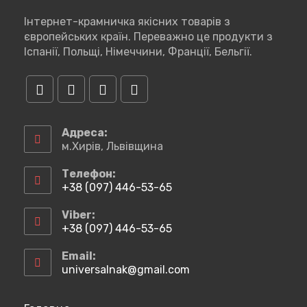
Інтернет-крамничка якісних товарів з
європейських країн. Переважно це продукти з
Іспанії, Польщі, Німеччини, Франції, Бельгії.
Відкриється
Відкриється
Відкриється
Відкриється
в
в
в
в
Адреса:
новій
новій
новій
новій
м.Хирів, Львівщина
вкладці
вкладці
вкладці
вкладці
Телефон:
+38 (097) 446-53-65
Відкриється
у
Viber:
вашому
+38 (097) 446-53-65
застосунку
Відкриється
у
Email:
вашому
universalnak@gmail.com
Відкриється
застосунку
у
вашому
застосунку