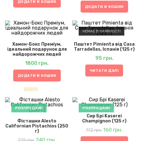
ДОДАТИ В КОШИК
ДОДАТИ В КОШИК
НЕМАЄ В НАЯВНОСТІ
Хамон-Бокс Преміум,
Паштет Pimienta від Casa
ідеальний подарунок для
Tarradellas, Іспанія (125 г)
найдорожчих людей
95
грн.
1800
грн.
ЧИТАТИ ДАЛІ
ДОДАТИ В КОШИК
Оцінено в
5.00
з 5
РОЗПРОДАЖ!
РОЗПРОДАЖ!
Сир Брі Kaserei
Фісташки Alesto
Champignon (125 г)
Californian Pistachios (250
Оригінальна
Поточна
ціна:
160
грн.
ціна:
172
грн.
г)
172 грн..
160 грн..
Оригінальна
Поточна
ціна:
240
грн.
ціна:
275
грн.