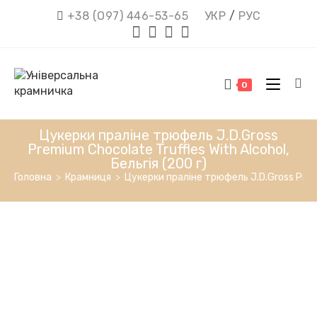
Перейти
+38 (О97) 446-53-65
УКР
/
РУС
до
вмісту
0
Цукерки праліне трюфель J.D.Gross
Premium Chocolate Truffles With Alcohol,
Бельгія (200 г)
Головна
>
Крамниця
>
Цукерки праліне трюфель J.D.Gross Premiu