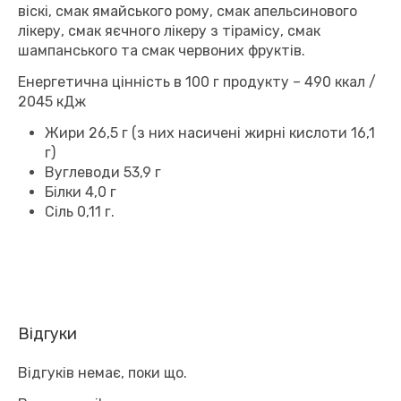
віскі, смак ямайського рому, смак апельсинового
лікеру, смак яєчного лікеру з тірамісу, смак
шампанського та смак червоних фруктів.
Енергетична цінність в 100 г продукту – 490 ккал /
2045 кДж
Жири 26,5 г (з них насичені жирні кислоти 16,1
г)
Вуглеводи 53,9 г
Білки 4,0 г
Сіль 0,11 г.
Відгуки
Відгуків немає, поки що.