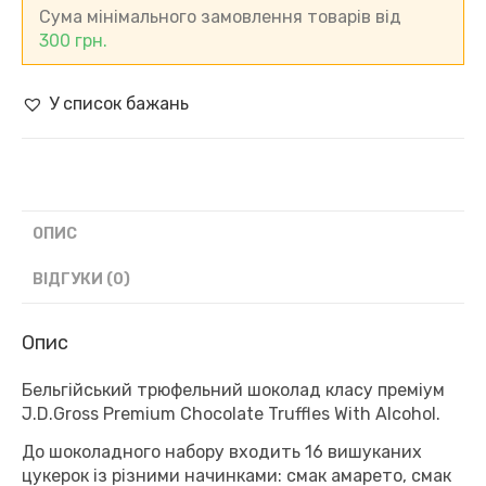
Premium
Сума мінімального замовлення товарів від
Chocolate
300
грн.
Truffles
With
Alcohol,
У список бажань
Бельгія
(200
г)
кількість
ОПИС
ВІДГУКИ (0)
Опис
Бельгійський трюфельний шоколад класу преміум
J.D.Gross Premium Chocolate Truffles With Alcohol.
До шоколадного набору входить 16 вишуканих
цукерок із різними начинками: смак амарето, смак