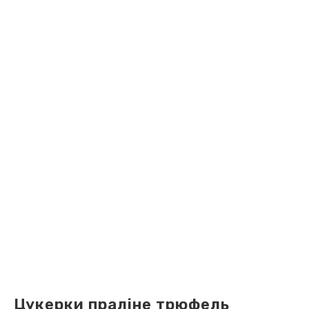
Цукерки праліне трюфель