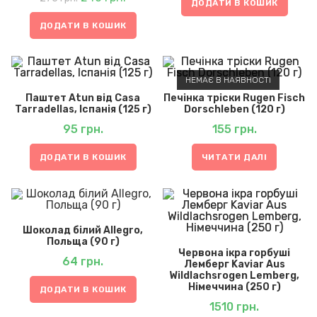
275 грн..
240 грн..
ДОДАТИ В КОШИК
ДОДАТИ В КОШИК
НЕМАЄ В НАЯВНОСТІ
Паштет Atun від Casa
Печінка тріски Rugen Fisch
Tarradellas, Іспанія (125 г)
Dorschleben (120 г)
95
грн.
155
грн.
ДОДАТИ В КОШИК
ЧИТАТИ ДАЛІ
Шоколад білий Allegro,
Польща (90 г)
Червона ікра горбуші
64
грн.
Лемберг Kaviar Aus
Wildlachsrogen Lemberg,
Німеччина (250 г)
ДОДАТИ В КОШИК
1510
грн.