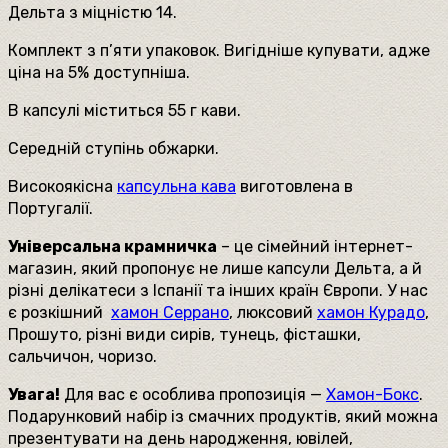
Дельта з міцністю 14.
(10
шт
Комплект з п’яти упаковок. Вигідніше купувати, адже
в
ціна на 5% доступніша.
упаковці)
кількість
В капсулі міститься 55 г кави.
Середній ступінь обжарки.
Високоякісна
капсульна кава
виготовлена в
Португалії.
Універсальна крамничка
– це сімейний інтернет-
магазин, який пропонує не лише капсули Дельта, а й
різні делікатеси з Іспанії та інших країн Європи. У нас
є розкішний
хамон Серрано
, люксовий
хамон Курадо
,
Прошуто, різні види сирів, тунець, фісташки,
сальчичон, чоризо.
Увага!
Для вас є особлива пропозиція —
Хамон-Бокс
.
Подарунковий набір із смачних продуктів, який можна
презентувати на день народження, ювілей,