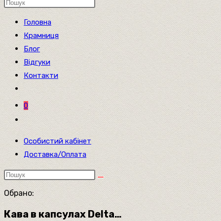
НА
Пошук
на
Головна
сайті
Крамниця
Блог
ВЕБ-
Відгуки
Контакти
САЙТІ
0
Перемкнути
пошук
Особистий кабінет
на
Доставка/Оплата
веб-
сайті
Обрано:
Кава в капсулах Delta…