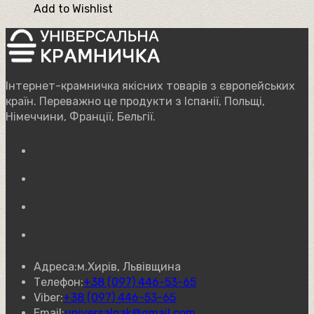
Add to Wishlist
Інтернет-крамничка якісних товарів з європейських
країн. Переважно це продукти з Іспанії, Польщі,
Німеччини, Франції, Бельгії.
Відкриється
в
Відкриється
новій
в
вкладці
Відкриється
новій
в
вкладці
Відкриється
новій
в
вкладці
новій
Адреса:
м.Хирів, Львівщина
вкладці
Відкриється
Телефон:
+38 (097) 446-53-65
Відкриється
у
Viber:
+38 (097) 446-53-65
у
Відкриється
вашому
Email:
universalnak@gmail.com