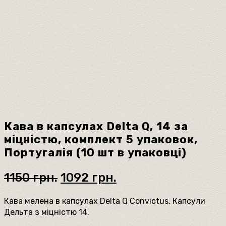
Кава в капсулах Delta Q, 14 за
міцністю, комплект 5 упаковок,
Португалія (10 шт в упаковці)
Оригінальна
Поточна
1150
грн.
1092
грн.
ціна:
ціна:
1150 грн..
1092 грн..
Кава мелена в капсулах Delta Q Convictus. Капсули
Дельта з міцністю 14.