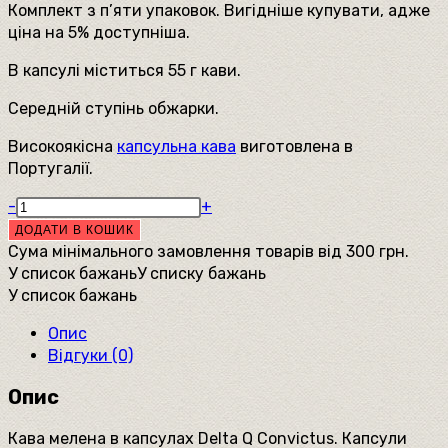
Комплект з п’яти упаковок. Вигідніше купувати, адже
ціна на 5% доступніша.
В капсулі міститься 55 г кави.
Середній ступінь обжарки.
Високоякісна
капсульна кава
виготовлена в
Португалії.
Кава
-
+
в
ДОДАТИ В КОШИК
капсулах
Сума мінімального замовлення товарів від
300
грн.
Delta
У список бажань
У списку бажань
Q,
У список бажань
14
Опис
за
Відгуки (0)
міцністю,
комплект
Опис
5
упаковок,
Кава мелена в капсулах Delta Q Convictus. Капсули
Португалія