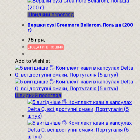
Швидкий перегляд
Вершки сухі Creamore Bellarom, Польща (200
г)
75
грн.
ДОДАТИ В КОШИК
Add to Wishlist
Швидкий перегляд