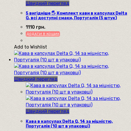
Швидкий перегляд
5 вигідніше 🖐 Комплект кави в капсулах Delta
Q, всі доступні смаки, Португалія (5 штук)
1110
грн.
ДОДАТИ В КОШИК
Add to Wishlist
Швидкий перегляд
Швидкий перегляд
Кава в капсулах Delta Q, 14 за міцністю,
Португалія (10 шт в упаковці)