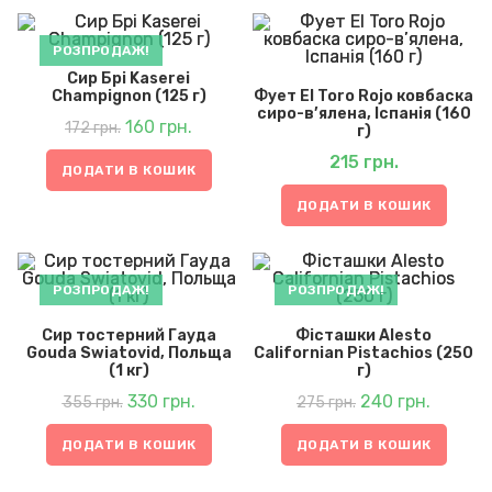
РОЗПРОДАЖ!
Сир Брі Kaserei
Champignon (125 г)
Фует El Toro Rojo ковбаска
сиро-в’ялена, Іспанія (160
Оригінальна
Поточна
ціна:
160
грн.
ціна:
172
грн.
172 грн..
160 грн..
г)
215
грн.
ДОДАТИ В КОШИК
ДОДАТИ В КОШИК
РОЗПРОДАЖ!
РОЗПРОДАЖ!
Сир тостерний Гауда
Фісташки Alesto
Gouda Swiatovid, Польща
Californian Pistachios (250
(1 кг)
г)
Оригінальна
Поточна
Оригінальна
Поточн
ціна:
330
грн.
ціна:
ціна:
240
грн.
ціна:
355
грн.
275
грн.
355 грн..
330 грн..
275 грн..
240 грн.
ДОДАТИ В КОШИК
ДОДАТИ В КОШИК