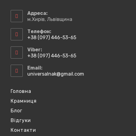
Відкриється
Відкриється
Відкриється
Відкриється
в
в
в
в
Адреса:
новій
новій
новій
новій
м.Хирів, Львівщина
вкладці
вкладці
вкладці
вкладці
Телефон:
+38 (097) 446-53-65
Відкриється
у
Viber:
вашому
+38 (097) 446-53-65
застосунку
Відкриється
у
Email:
вашому
universalnak@gmail.com
Відкриється
застосунку
у
вашому
застосунку
Головна
Крамниця
Блог
Відгуки
Контакти