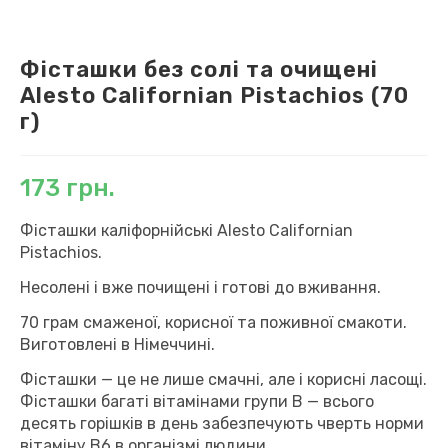
Фісташки без солі та очищені
Alesto Californian Pistachios (70
г)
173
грн.
Фісташки каліфорнійські Alesto Californian
Pistachios.
Несолені і вже почищені і готові до вживання.
70 грам смаженої, корисної та поживної смакоти.
Виготовлені в Німеччині.
Фісташки — це не лише смачні, але і корисні ласощі.
Фісташки багаті вітамінами групи В — всього
десять горішків в день забезпечують чверть норми
вітаміну В6 в організмі людини.