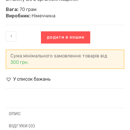
Вага:
70 грам
Виробник:
Німеччина
Фісташки
ДОДАТИ В КОШИК
без
солі
та
очищені
Сума мінімального замовлення товарів від
Alesto
300
грн.
Californian
Pistachios
(70
У список бажань
г)
кількість
ОПИС
ВІДГУКИ (0)