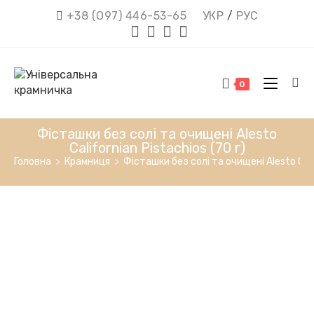
Перейти
+38 (О97) 446-53-65
УКР
/
РУС
до
вмісту
0
Фісташки без солі та очищені Alesto
Californian Pistachios (70 г)
Головна
>
Крамниця
>
Фісташки без солі та очищені Alesto Calif