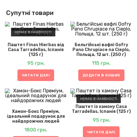
Супутні товари
НЕМАЄ В НАЯВНОСТІ
Паштет Finas Hierbas від
Бельгійські вафлі Gofry
Casa Tarradellas, Іспанія
Pano Chrupiace na Cieplo,
(125 г)
Польща, 12 шт. (250 г)
95
грн.
115
грн.
ЧИТАТИ ДАЛІ
ДОДАТИ В КОШИК
НЕМАЄ В НАЯВНОСТІ
Паштет із хамону Casa
Хамон-Бокс Преміум,
Tarradellas, Іспанія (125 г)
ідеальний подарунок для
95
грн.
найдорожчих людей
1800
грн.
ЧИТАТИ ДАЛІ