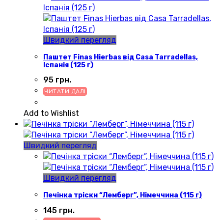
Швидкий перегляд
Паштет Finas Hierbas від Casa Tarradellas,
Іспанія (125 г)
95
грн.
ЧИТАТИ ДАЛІ
Add to Wishlist
Швидкий перегляд
Швидкий перегляд
Печінка тріски “Лемберг”, Німеччина (115 г)
145
грн.