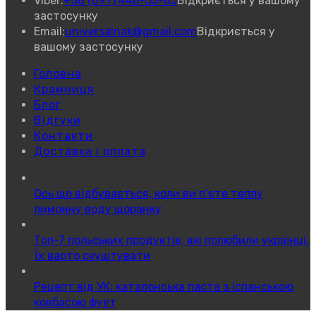
Viber:
+38 (097) 446-53-65
Відкриється у вашому
застосунку
Email:
universalnak@gmail.com
Відкриється у
вашому застосунку
Головна
Крамниця
Блог
Відгуки
Контакти
Доставка і оплата
Ось що відбувається, коли ви п’єте теплу
лимонну воду щоранку
Топ-7 польських продуктів, які полюбили українці.
Їх варто скуштувати
Рецепт від УК: каталонська паста з іспанською
ковбасою фует