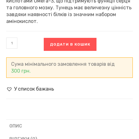
кислотами Омега-3, що підтримують функції серця
та головного мозку. Тунець має величезну цінність
завдяки наявності білків із значним набором
амінокислот.
Тунець
ДОДАТИ В КОШИК
шматочками
у
власному
соку
Сума мінімального замовлення товарів від
Marinero,
300
грн.
Польща
(185
г)
У список бажань
кількість
ОПИС