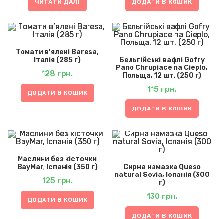
ЧИТАТИ ДАЛІ
ДОДАТИ В КОШИК
Томати в’ялені Baresa,
Італія (285 г)
Бельгійські вафлі Gofry
Pano Chrupiace na Cieplo,
128
грн.
Польща, 12 шт. (250 г)
115
грн.
ДОДАТИ В КОШИК
ДОДАТИ В КОШИК
Маслини без кісточки
BayMar, Іспанія (350 г)
Сирна намазка Queso
natural Sovia, Іспанія (300
125
грн.
г)
130
грн.
ДОДАТИ В КОШИК
ДОДАТИ В КОШИК