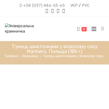
Перейти
+38 (О97) 446-53-65
УКР
/
РУС
до
вмісту
0
Тунець шматочками у власному соку
Marinero, Польща (185 г)
Головна
>
Крамниця
>
Тунець шматочками у власному соку Mari