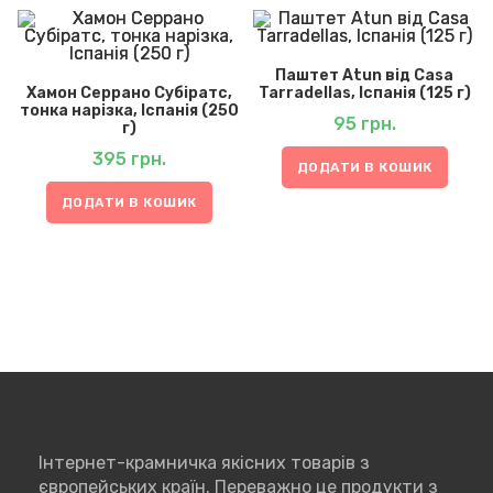
Паштет Atun від Casa
Хамон Серрано Субіратс,
Tarradellas, Іспанія (125 г)
тонка нарізка, Іспанія (250
95
грн.
г)
395
грн.
ДОДАТИ В КОШИК
ДОДАТИ В КОШИК
Інтернет-крамничка якісних товарів з
європейських країн. Переважно це продукти з