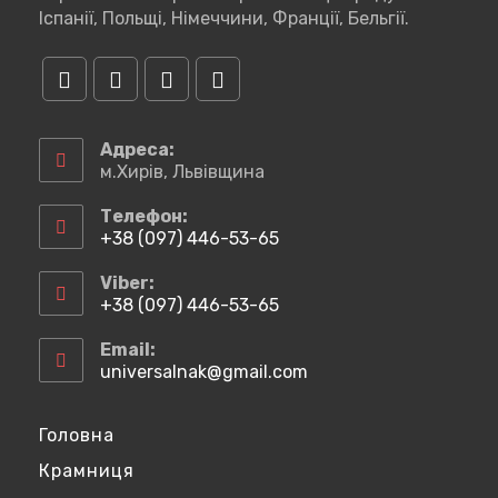
Іспанії, Польщі, Німеччини, Франції, Бельгії.
Відкриється
Відкриється
Відкриється
Відкриється
в
в
в
в
Адреса:
новій
новій
новій
новій
м.Хирів, Львівщина
вкладці
вкладці
вкладці
вкладці
Телефон:
+38 (097) 446-53-65
Відкриється
у
Viber:
вашому
+38 (097) 446-53-65
застосунку
Відкриється
у
Email:
вашому
universalnak@gmail.com
Відкриється
застосунку
у
вашому
застосунку
Головна
Крамниця