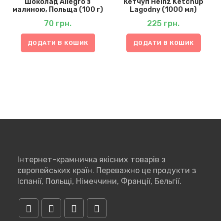
Шоколад Allegro з
Кетчуп Heinz Ketchup
малиною, Польща (100 г)
Lagodny (1000 мл)
70
грн.
225
грн.
ДОДАТИ В КОШИК
ДОДАТИ В КОШИК
Інтернет-крамничка якісних товарів з
європейських країн. Переважно це продукти з
Іспанії, Польщі, Німеччини, Франції, Бельгії.