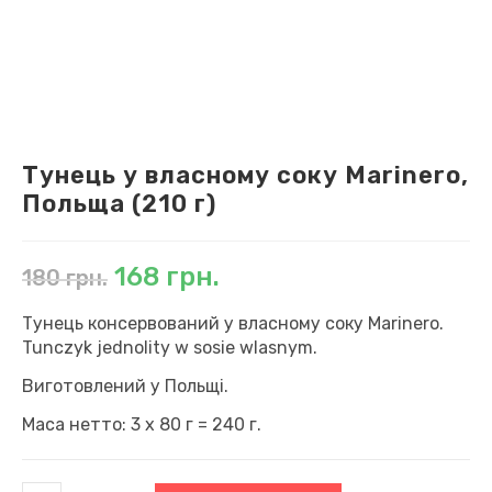
Тунець у власному соку Marinero,
Польща (210 г)
Оригінальна
Поточна
168
грн.
180
грн.
ціна:
ціна:
180 грн..
168 грн..
Тунець консервований у власному соку Marinero.
Tunczyk jednolity w sosie wlasnym.
Виготовлений у Польщі.
Маса нетто: 3 х 80 г = 240 г.
Тунець