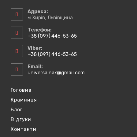
Відкриється
Відкриється
Відкриється
Відкриється
в
в
в
в
Адреса:
новій
новій
новій
новій
м.Хирів, Львівщина
вкладці
вкладці
вкладці
вкладці
Телефон:
+38 (097) 446-53-65
Відкриється
у
Viber:
вашому
+38 (097) 446-53-65
застосунку
Відкриється
у
Email:
вашому
universalnak@gmail.com
Відкриється
застосунку
у
вашому
застосунку
Головна
Крамниця
Блог
Відгуки
Контакти