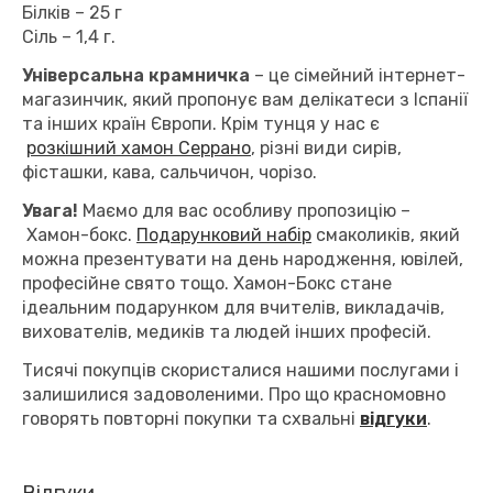
Білків – 25 г
Сіль – 1,4 г.
Універсальна крамничка
– це сімейний інтернет-
магазинчик, який пропонує вам делікатеси з Іспанії
та інших країн Європи. Крім тунця у нас є
розкішний хамон Серрано
, різні види сирів,
фісташки, кава, сальчичон, чорізо.
Увага!
Маємо для вас особливу пропозицію –
Хамон-бокс.
Подарунковий набір
смаколиків, який
можна презентувати на день народження, ювілей,
професійне свято тощо. Хамон-Бокс стане
ідеальним подарунком для вчителів, викладачів,
вихователів, медиків та людей інших професій.
Тисячі покупців скористалися нашими послугами і
залишилися задоволеними. Про що красномовно
говорять повторні покупки та схвальні
відгуки
.
Відгуки