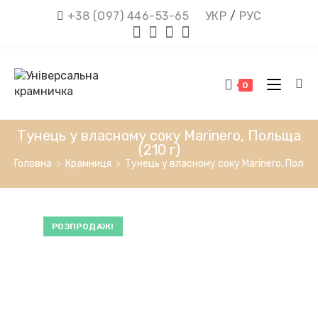
Перейти
+38 (О97) 446-53-65
УКР
/
РУС
до
вмісту
0
Тунець у власному соку Marinero, Польща
(210 г)
Головна
>
Крамниця
>
Тунець у власному соку Marinero, Польща
РОЗПРОДАЖ!