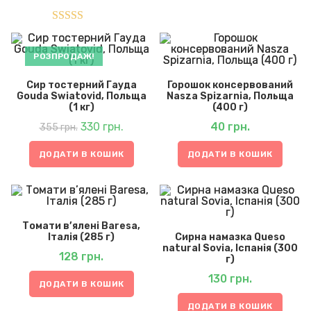
Оцінено в
5.00
з 5
РОЗПРОДАЖ!
Сир тостерний Гауда
Горошок консервований
Gouda Swiatovid, Польща
Nasza Spizarnia, Польща
(1 кг)
(400 г)
Оригінальна
Поточна
ціна:
330
грн.
ціна:
40
грн.
355
грн.
355 грн..
330 грн..
ДОДАТИ В КОШИК
ДОДАТИ В КОШИК
Томати в’ялені Baresa,
Італія (285 г)
Сирна намазка Queso
natural Sovia, Іспанія (300
128
грн.
г)
130
грн.
ДОДАТИ В КОШИК
ДОДАТИ В КОШИК