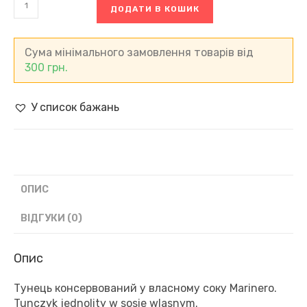
ДОДАТИ В КОШИК
у
власному
соку
Marinero,
Сума мінімального замовлення товарів від
Польща
300
грн.
(210
г)
кількість
У список бажань
ОПИС
ВІДГУКИ (0)
Опис
Тунець консервований у власному соку Marinero.
Tunczyk jednolity w sosie wlasnym.