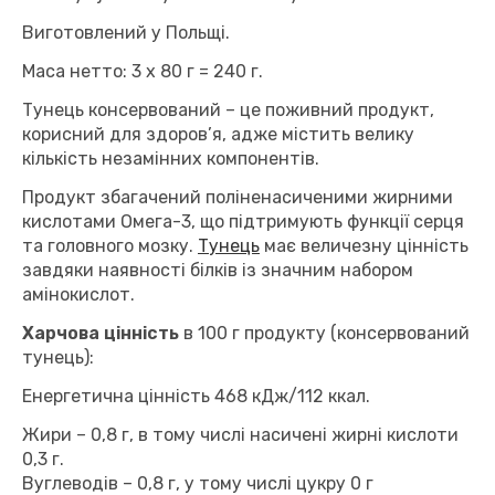
Виготовлений у Польщі.
Маса нетто: 3 х 80 г = 240 г.
Тунець консервований – це поживний продукт,
корисний для здоров’я, адже містить велику
кількість незамінних компонентів.
Продукт збагачений поліненасиченими жирними
кислотами Омега-3, що підтримують функції серця
та головного мозку.
Тунець
має величезну цінність
завдяки наявності білків із значним набором
амінокислот.
Харчова цінність
в 100 г продукту (консервований
тунець):
Енергетична цінність 468 кДж/112 ккал.
Жири – 0,8 г, в тому числі насичені жирні кислоти
0,3 г.
Вуглеводів – 0,8 г, у тому числі цукру 0 г