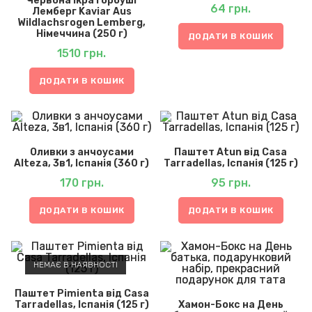
Червона ікра горбуші
64
грн.
Лемберг Kaviar Aus
Wildlachsrogen Lemberg,
Німеччина (250 г)
ДОДАТИ В КОШИК
1510
грн.
ДОДАТИ В КОШИК
Оливки з анчоусами
Паштет Atun від Casa
Alteza, 3в1, Іспанія (360 г)
Tarradellas, Іспанія (125 г)
170
грн.
95
грн.
ДОДАТИ В КОШИК
ДОДАТИ В КОШИК
НЕМАЄ В НАЯВНОСТІ
Паштет Pimienta від Casa
Tarradellas, Іспанія (125 г)
Хамон-Бокс на День