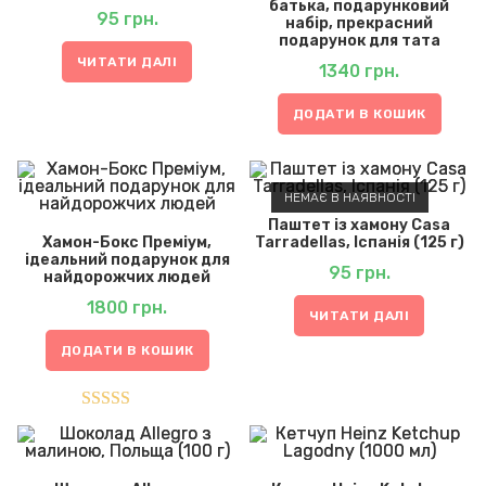
батька, подарунковий
95
грн.
набір, прекрасний
подарунок для тата
ЧИТАТИ ДАЛІ
1340
грн.
ДОДАТИ В КОШИК
НЕМАЄ В НАЯВНОСТІ
Паштет із хамону Casa
Хамон-Бокс Преміум,
Tarradellas, Іспанія (125 г)
ідеальний подарунок для
95
грн.
найдорожчих людей
1800
грн.
ЧИТАТИ ДАЛІ
ДОДАТИ В КОШИК
Оцінено в
5.00
з 5