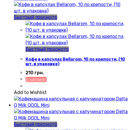
Быстрый просмотр
Быстрый просмотр
Кофе в капсулах Bellarom, 10 по крепости, (10
шт. в упаковке)
210
грн.
В КОРЗИНУ
Add to Wishlist
Быстрый просмотр