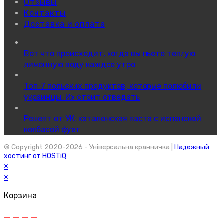
Отзывы
Контакты
Доставка и оплата
Вот что происходит, когда вы пьете теплую
лимонную воду каждое утро
Топ-7 польских продуктов, которые полюбили
украинцы. Их стоит отведать
Рецепт от УК: каталонская паста с испанской
колбасой фует
© Copyright 2020-2026 - Універсальна крамничка |
Надежный
хостинг от HOSTiQ
×
×
Корзина