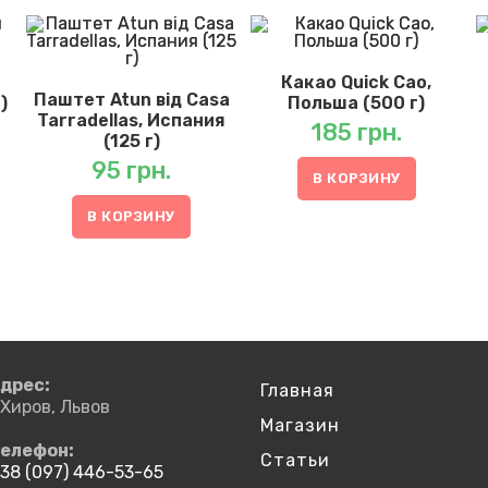
й
Какао Quick Cao,
Паштет Atun від Casa
)
Польша (500 г)
Tarradellas, Испания
185
грн.
(125 г)
95
грн.
В КОРЗИНУ
В КОРЗИНУ
дрес:
Главная
.Хиров, Львов
Магазин
елефон:
Статьи
38 (097) 446-53-65