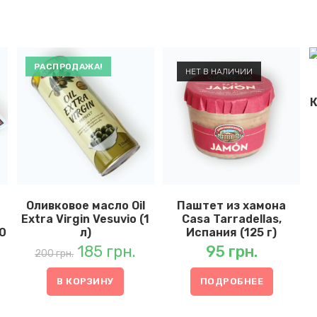
РАСПРОДАЖА!
НЕТ В НАЛИЧИИ
Оливковое масло Oil
Паштет из хамона
Extra Virgin Vesuvio (1
Casa Tarradellas,
50
л)
Испания (125 г)
185
грн.
95
грн.
Первоначальная
Текущая
цена
цена:
200
грн.
составляла
185 грн..
200 грн..
В КОРЗИНУ
ПОДРОБНЕЕ