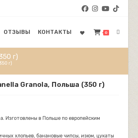
ОТЗЫВЫ
КОНТАКТЫ
ПЕРЕКЛЮ
0
350 г)
ПОИСК
350 г)
nella Granola, Польша (350 г)
ПО
ola. Изготовлены в Польше по европейским
ВЕБ-
чных хлопьев, банановые чипсы, изюм, цукаты