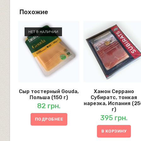
Похожие
НЕТ В НАЛИЧИИ
Сыр тостерный Gouda,
Хамон Серрано
Польша (150 г)
Субиратс, тонкая
нарезка, Испания (2
82
грн.
г)
395
грн.
ПОДРОБНЕЕ
В КОРЗИНУ