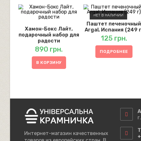
НЕТ В НАЛИЧИИ
Паштет печеночны
Хамон-Бокс Лайт,
Argal, Испания (249 г
подарочный набор для
125
грн.
радости
890
грн.
ПОДРОБНЕЕ
В КОРЗИНУ
А
г
Т
Интернет-магазин качественных
+
товаров из европейских стран. В