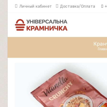
Перейти
Личный кабинет
Доставка/Оплата
+
к
содержимому
Кранч
Главн