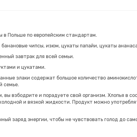
ны в Польше по европейским стандартам.
 банановые чипсы, изюм, цукаты папайи, цукаты ананаса
енный завтрак для всей семьи.
уктами и цукатами.
танные злаки содержат большое количество аминокисло
й семье.
, вы взбодрите и порадуете свой организм. Хлопья в со
холодной и вязкой жидкости. Продукт можно употреблят
ный заряд энергии, чтобы не чувствовать голод до само