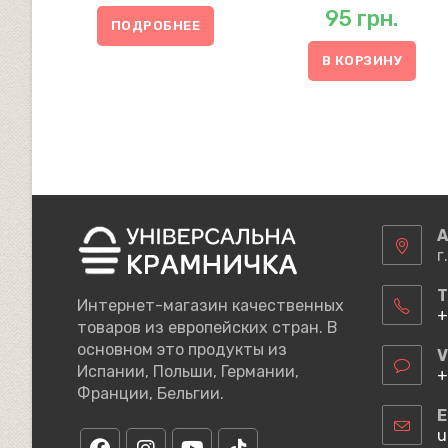
95
грн.
ПОДРОБНЕЕ
В КОРЗИНУ
А
г
Т
Интернет-магазин качественных
+
товаров из европейских стран. В
О
основном это продукты из
в
V
Испании, Польши, Германии,
в
+
п
Франции, Бельгии.
О
в
E
в
u