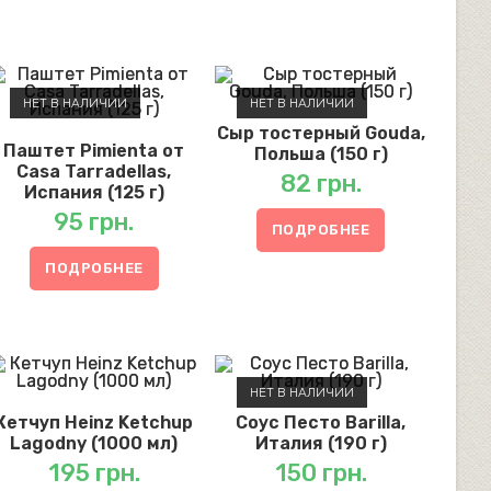
НЕТ В НАЛИЧИИ
НЕТ В НАЛИЧИИ
Сыр тостерный Gouda,
Паштет Pimienta от
Польша (150 г)
Casa Tarradellas,
82
грн.
Испания (125 г)
95
грн.
ПОДРОБНЕЕ
ПОДРОБНЕЕ
НЕТ В НАЛИЧИИ
Кетчуп Heinz Ketchup
Соус Песто Barilla,
Lagodny (1000 мл)
Италия (190 г)
195
грн.
150
грн.