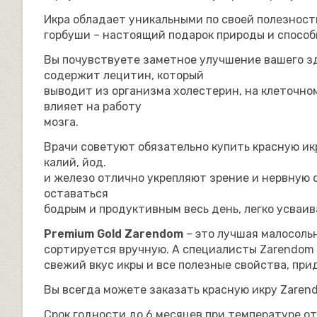
Икра обладает уникальными по своей полезност
горбуши – настоящий подарок природы и способ
Вы почувствуете заметное улучшение вашего зд
содержит лецитин, который
выводит из организма холестерин, на клеточно
влияет на работу
мозга.
Врачи советуют обязательно купить красную и
калий, йод.
и железо отлично укрепляют зрение и нервную с
оставаться
бодрым и продуктивным весь день, легко усваи
Premium Gold Zarendom
– это лучшая малосольн
сортируется вручную. А специалисты Zarendom
свежий вкус икры и все полезные свойства, при
Вы всегда можете заказать красную икру Zaren
Срок годности до 6 месяцев при температуре от 