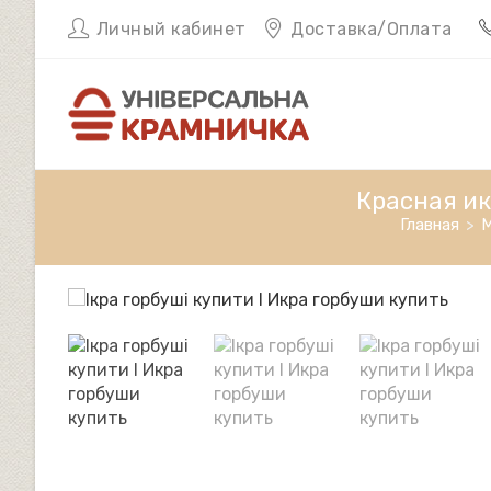
Перейти
Личный кабинет
Доставка/Оплата
к
содержимому
Красная ик
Главная
>
М