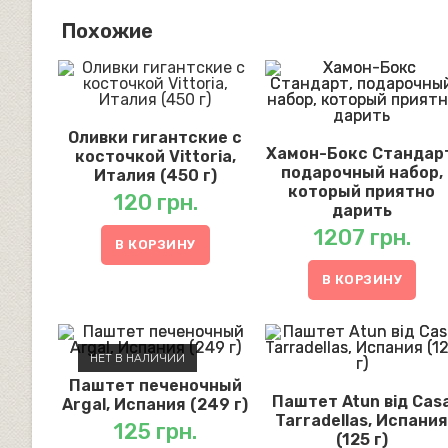
Похожие
Оливки гигантские с
Хамон-Бокс Стандар
косточкой Vittoria,
подарочный набор,
Италия (450 г)
который приятно
120
грн.
дарить
1207
грн.
В КОРЗИНУ
В КОРЗИНУ
НЕТ В НАЛИЧИИ
Паштет печеночный
Паштет Atun від Cas
Argal, Испания (249 г)
Tarradellas, Испани
125
грн.
(125 г)