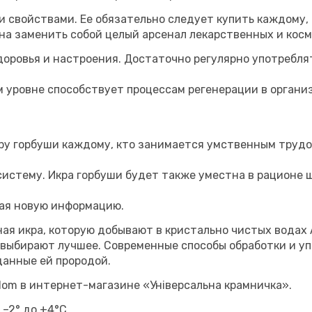
и свойствами. Ее обязательно следует купить каждому, 
на заменить собой целый арсенал лекарственных и кос
оровья и настроения. Достаточно регулярно употреблят
м уровне способствует процессам регенерации в органи
кру горбуши каждому, кто занимается умственным труд
истему. Икра горбуши будет также уместна в рационе ш
вая новую информацию.
ая икра, которую добывают в кристально чистых водах 
 выбирают лучшее. Современные способы обработки и у
данные ей прородой.
dom в интернет-магазине «Універсальна крамничка».
–2° до +4°C.