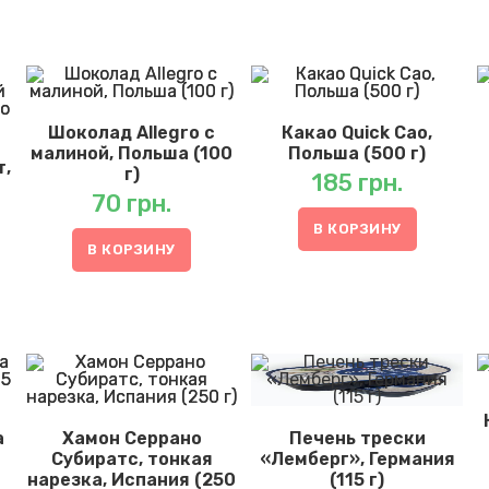
Шоколад Allegro с
Какао Quick Cao,
малиной, Польша (100
Польша (500 г)
т,
г)
185
грн.
70
грн.
В КОРЗИНУ
В КОРЗИНУ
a
Хамон Серрано
Печень трески
я
Субиратс, тонкая
«Лемберг», Германия
нарезка, Испания (250
(115 г)