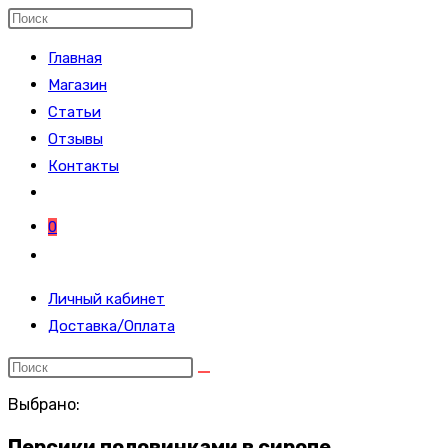
ПО
Поиск
на
Главная
сайте
Магазин
Статьи
ВЕБ-
Отзывы
Контакты
САЙТУ
0
Переключить
поиск
Личный кабинет
по
Доставка/Оплата
веб-
сайту
Выбрано:
Персики половинками в сиропе…