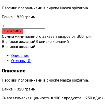
Персики половинками в сиропе Nasza spizarnia.
Банка – 820 грамм.
Количество
товара
В КОРЗИНУ
Персики
Сумма минимального заказа товаров от
300
грн.
половинками
В список желаний
В списке желаний
в
В список желаний
сиропе
Описание
Nasza
Отзывы (0)
spizarnia
Brzoskwinie
Описание
w
syropie
Персики половинками в сиропе Nasza spizarnia.
(820
г)
Банка – 820 грамм.
Энергетическая ценность в 100 г продукта – 250 кДж / 