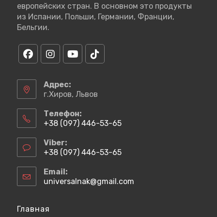
европейских стран. В основном это продукты
из Испании, Польши, Германии, Франции,
Бельгии.
Откроется
Откроется
Откроется
Откроется
в
в
в
в
Адрес:
новой
новой
новой
новой
г.Хиров, Львов
вкладке
вкладке
вкладке
вкладке
Телефон:
+38 (097) 446-53-65
Откроется
в
Viber:
вашем
+38 (097) 446-53-65
приложении
Откроется
в
Email:
вашем
universalnak@gmail.com
Откроется
приложении
в
вашем
приложении
Главная