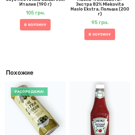
Италия (190 г)
Экстра 82% Mlekovita
Maslo Ekstra, Польша (200
105
грн.
г)
95
грн.
В КОРЗИНУ
В КОРЗИНУ
Похожие
РАСПРОДАЖА!