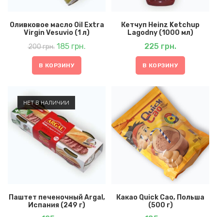
Оливковое масло Oil Extra
Кетчуп Heinz Ketchup
Virgin Vesuvio (1 л)
Lagodny (1000 мл)
Первоначальная
Текущая
цена
185
грн.
цена:
225
грн.
200
грн.
составляла
185 грн..
200 грн..
В КОРЗИНУ
В КОРЗИНУ
НЕТ В НАЛИЧИИ
Паштет печеночный Argal,
Какао Quick Cao, Польша
Испания (249 г)
(500 г)