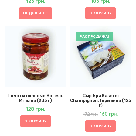
125
грн.
185
грн.
ПОДРОБНЕЕ
В КОРЗИНУ
РАСПРОДАЖА!
Томаты вяленые Baresa,
Сыр Бри Kaserei
Италия (285 г)
Champignon, Германия (125
г)
128
грн.
Первоначальная
Текущая
цена
160
грн.
цена:
172
грн.
составляла
160 грн..
172 грн..
В КОРЗИНУ
В КОРЗИНУ