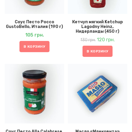
Соус Песто Россо
Кетчуп мягкий Ketchup
GustoBello, Италия (190 г)
Lagodny Heinz,
Нидерланды (450 г)
105
грн.
Первоначальная
Текущая
цена
120
грн.
цена:
130
грн.
составляла
120 грн..
130 грн..
В КОРЗИНУ
В КОРЗИНУ
Соус Песто Alla Calabrese,
Масло «Млековита»