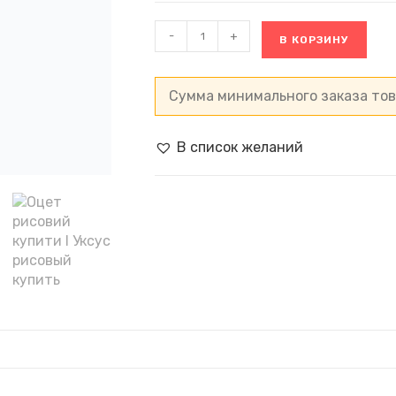
Количество
-
+
В КОРЗИНУ
товара
Уксус
рисовый
3,5%
Сумма минимального заказа то
TaoTao,
Китай
(150
В список желаний
мл)