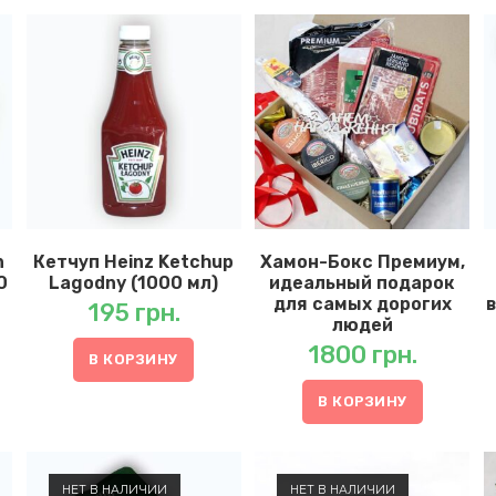
n
Кетчуп Heinz Ketchup
Хамон-Бокс Премиум,
0
Lagodny (1000 мл)
идеальный подарок
для самых дорогих
195
грн.
людей
1800
грн.
В КОРЗИНУ
В КОРЗИНУ
НЕТ В НАЛИЧИИ
НЕТ В НАЛИЧИИ