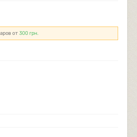
САЙТУ
варов от
300
грн.