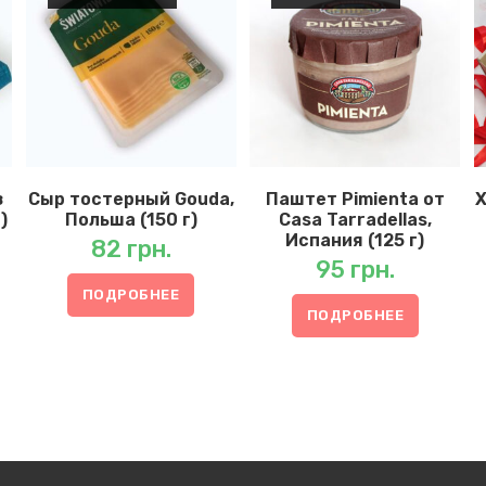
з
Сыр тостерный Gouda,
Паштет Pimienta от
Х
)
Польша (150 г)
Casa Tarradellas,
Испания (125 г)
82
грн.
95
грн.
ПОДРОБНЕЕ
ПОДРОБНЕЕ