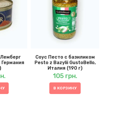
 Лемберг
Соус Песто с базиликом
, Германия
Pesto z Bazylii GustoBello,
)
Италия (190 г)
н.
105
грн.
НУ
В КОРЗИНУ