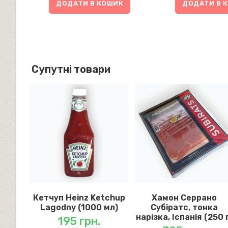
ДОДАТИ В КОШИК
ДОДАТИ В 
Супутні товари
Кетчуп Heinz Ketchup
Хамон Серрано
Lagodny (1000 мл)
Субіратс, тонка
нарізка, Іспанія (250 
195
грн.