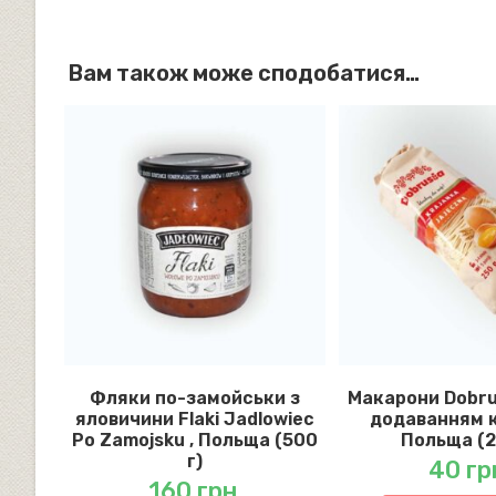
Вам також може сподобатися…
Фляки по-замойськи з
Макарони Dobrus
яловичини Flaki Jadlowiec
додаванням к
Po Zamojsku , Польща (500
Польща (2
г)
40
гр
160
грн.