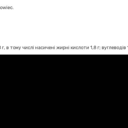
owiec.
в тому числі насичені жирні кислоти 1,8 г; вуглеводів 18 г,