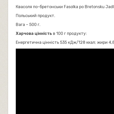
Квасоля по-бретонськи Fasolka po Bretonsku Jadl
Польський продукт.
Вага – 500 г.
Харчова цінність
в 100 г продукту:
Енергетична цінність 535 кДж/128 ккал; жири 4,8 г, 