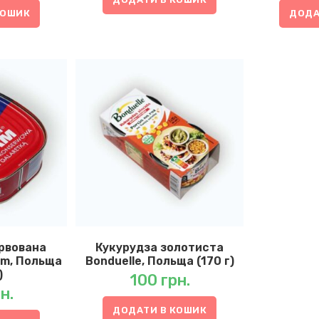
КОШИК
ДОДА
рвована
Кукурудза золотиста
am, Польща
Bonduelle, Польща (170 г)
)
100
грн.
н.
ДОДАТИ В КОШИК