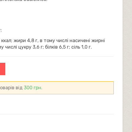
САЙТІ
:
ккал; жири 4,8 г, в тому числі насичені жирні
 числі цукру 3,6 г; білків 6,5 г; сіль 1,0 г.
оварів від
300
грн.