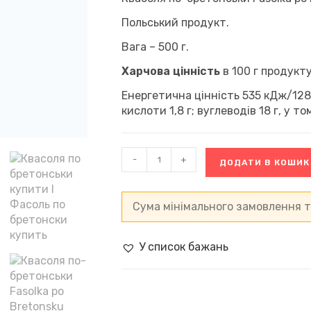
покупця
Польський продукт.
Вага – 500 г.
Харчова цінність
в 100 г продукту
Енергетична цінність 535 кДж/128 
кислоти 1,8 г; вуглеводів 18 г, у тому
Квасоля
-
+
ДОДАТИ В КОШИК
по-
бретонськи
Fasolka
po
Сума мінімального замовлення т
Bretonsku
Jadlowiec,
Польща
У список бажань
(500
г)
кількість