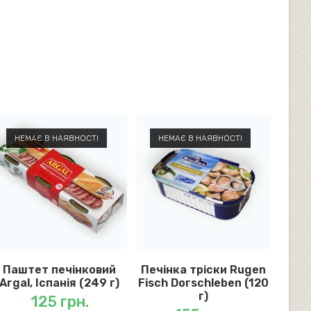
НЕМАЄ В НАЯВНОСТІ
НЕМАЄ В НАЯВНОСТІ
Паштет печінковий
Печінка тріски Rugen
Argal, Іспанія (249 г)
Fisch Dorschleben (120
г)
125
грн.