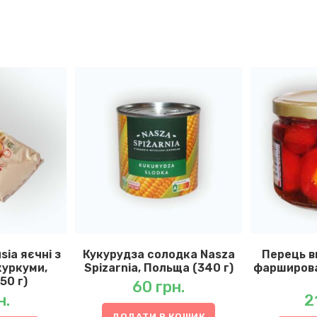
ia яєчні з
Кукурудза солодка Nasza
Перець в
уркуми,
Spizarnia, Польща (340 г)
фарширова
50 г)
60
грн.
н.
2
ДОДАТИ В КОШИК