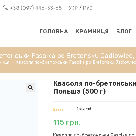
+38 (О97) 446-53-65
УКР
/
РУС
ГОЛОВНА
КРАМНИЦЯ
БЛОГ
тонськи Fasolka po Bretonsku Jadlowiec,
ниця
>
Квасоля по-бретонськи Fasolka po Bretonsku Jadlowiec
Квасоля по-бретонськи 
Польща (500 г)
(
1
відгук)
Рейтинг
1
115
грн.
5.00
з 5 на
основі
опитування
Квасоля по-бретонськи Fasolka po 