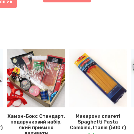
КОШИК
Хамон-Бокс Стандарт,
Макарони спагеті
подарунковий набір,
Spaghetti Pasta
г)
який приємно
Combino, Італія (500 г)
дарувати