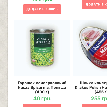
ДОДАТИ В 
ДОДАТИ В КОШИК
Горошок консервований
Шинка консе
Nasza Spizarnia, Польща
Krakus Polish H
(400 г)
(455 г
40
грн.
255
гр