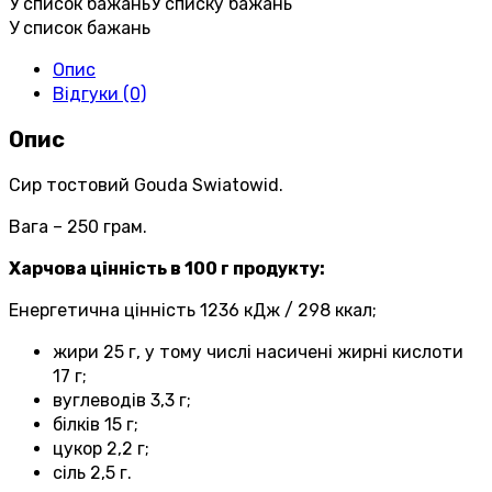
У список бажань
У списку бажань
У список бажань
Опис
Відгуки (0)
Опис
Сир тостовий Gouda Swiatowid.
Вага – 250 грам.
Харчова цінність в 100 г продукту:
Енергетична цінність 1236 кДж / 298 ккал;
жири 25 г, у тому числі насичені жирні кислоти
17 г;
вуглеводів 3,3 г;
білків 15 г;
цукор 2,2 г;
сіль 2,5 г.