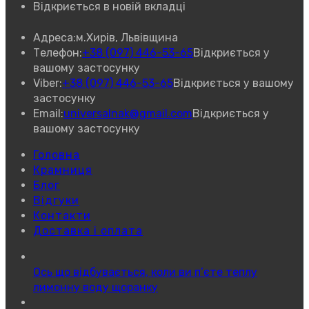
Відкриється в новій вкладці
Адреса:
м.Хирів, Львівщина
Телефон:
+38 (097) 446-53-65
Відкриється у
вашому застосунку
Viber:
+38 (097) 446-53-65
Відкриється у вашому
застосунку
Email:
universalnak@gmail.com
Відкриється у
вашому застосунку
Головна
Крамниця
Блог
Відгуки
Контакти
Доставка і оплата
Ось що відбувається, коли ви п’єте теплу
лимонну воду щоранку