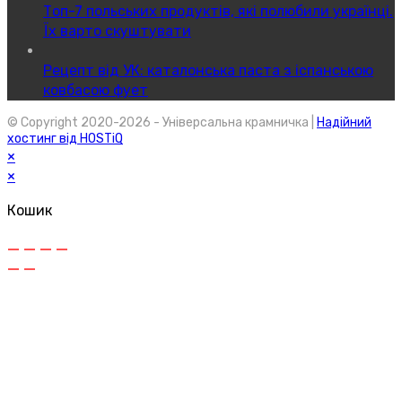
Топ-7 польських продуктів, які полюбили українці.
Їх варто скуштувати
Рецепт від УК: каталонська паста з іспанською
ковбасою фует
© Copyright 2020-2026 - Універсальна крамничка |
Надійний
хостинг від HOSTiQ
×
×
Кошик