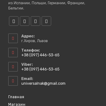
из Испании, Польши, Германии, Франции,
Бельгии.
Откроется
Откроется
Откроется
Откроется
в
в
в
в
Адрес:
новой
новой
новой
новой
г.Хиров, Львов
вкладке
вкладке
вкладке
вкладке
Телефон:
+38 (097) 446-53-65
Откроется
в
Viber:
вашем
+38 (097) 446-53-65
приложении
Откроется
в
Email:
вашем
universalnak@gmail.com
Откроется
приложении
в
вашем
приложении
Главная
Магазин