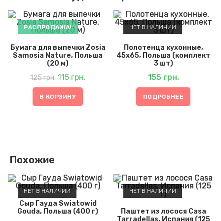
РАСПРОДАЖА!
НЕТ В НАЛИЧИИ
Бумага для выпечки Zosia
Полотенца кухонные,
Samosia Nature, Польша
45х65, Польша (комплект
(20 м)
3 шт)
Первоначальная
Текущая
цена
115
грн.
цена:
155
грн.
125
грн.
составляла
115 грн..
125 грн..
В КОРЗИНУ
ПОДРОБНЕЕ
Похожие
НЕТ В НАЛИЧИИ
НЕТ В НАЛИЧИИ
Сыр Гауда Swiatowid
Gouda, Польша (400 г)
Паштет из лосося Casa
Tarradellas, Испания (125