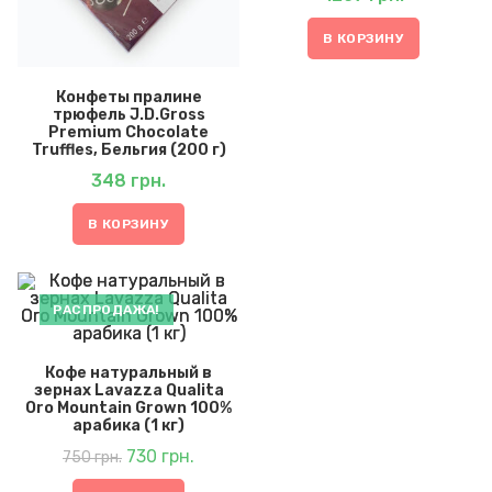
В КОРЗИНУ
Конфеты пралине
трюфель J.D.Gross
Premium Chocolate
Truffles, Бельгия (200 г)
348
грн.
В КОРЗИНУ
РАСПРОДАЖА!
Кофе натуральный в
зернах Lavazza Qualita
Oro Mountain Grown 100%
арабика (1 кг)
Первоначальная
Текущая
цена
730
грн.
цена:
750
грн.
составляла
730 грн..
750 грн..