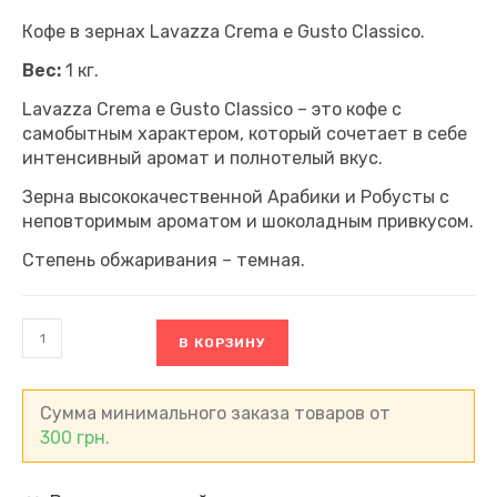
Кофе в зернах Lavazza Crema e Gusto Classico.
Вес:
1 кг.
Lavazza Crema e Gusto Classico – это кофе с
самобытным характером, который сочетает в себе
интенсивный аромат и полнотелый вкус.
Зерна высококачественной Арабики и Робусты с
неповторимым ароматом и шоколадным привкусом.
Степень обжаривания – темная.
Количество
В КОРЗИНУ
товара
Кофе
в
зернах
Сумма минимального заказа товаров от
Lavazza
300
грн.
Crema
e
Gusto