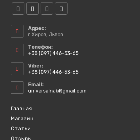
Откроется
Откроется
Откроется
Откроется
в
в
в
в
Адрес:
новой
новой
новой
новой
г.Хиров, Львов
вкладке
вкладке
вкладке
вкладке
Телефон:
+38 (097) 446-53-65
Откроется
в
Viber:
вашем
+38 (097) 446-53-65
приложении
Откроется
в
Email:
вашем
universalnak@gmail.com
Откроется
приложении
в
вашем
приложении
Главная
Магазин
Статьи
Отзывы