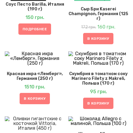
Соус Песто Barilla, Италия
(190 г)
Сыр Бри Kaserei
Champignon, Германия (125
150
грн.
г)
Первоначальная
Текущая
цена
160
грн.
цена:
172
грн.
составляла
160 грн..
ПОДРОБНЕЕ
172 грн..
В КОРЗИНУ
Красная икра «Лемберг»,
Скумбрия в томатном соку
Германия (250 г)
Marinero Filety z Makreli,
Польша (170 г)
1510
грн.
95
грн.
В КОРЗИНУ
В КОРЗИНУ