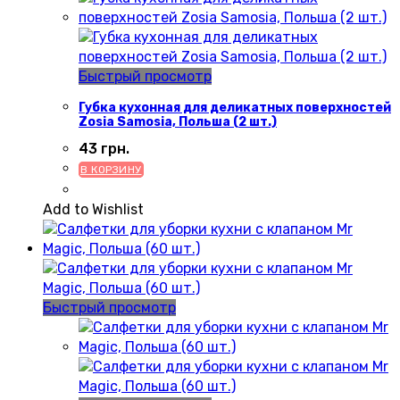
Быстрый просмотр
Губка кухонная для деликатных поверхностей
Zosia Samosia, Польша (2 шт.)
43
грн.
В КОРЗИНУ
Add to Wishlist
Быстрый просмотр