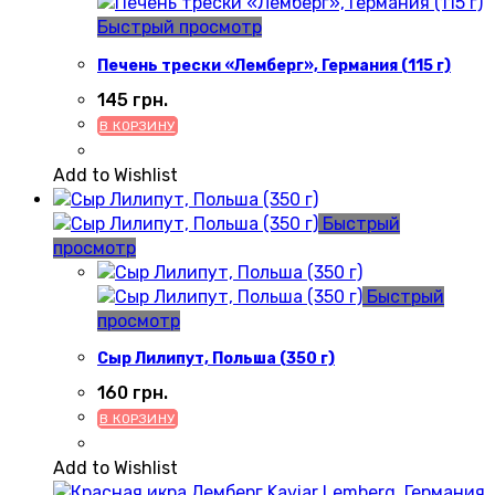
Быстрый просмотр
Печень трески «Лемберг», Германия (115 г)
145
грн.
В КОРЗИНУ
Add to Wishlist
Быстрый
просмотр
Быстрый
просмотр
Сыр Лилипут, Польша (350 г)
160
грн.
В КОРЗИНУ
Add to Wishlist