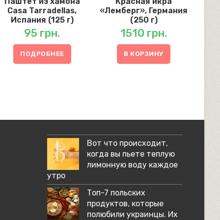
Паштет из хамона
Красная икра
Casa Tarradellas,
«Лемберг», Германия
Испания (125 г)
(250 г)
95
грн.
1510
грн.
ПОДРОБНЕЕ
В КОРЗИНУ
Вот что происходит,
когда вы пьете теплую
лимонную воду каждое
утро
Топ-7 польских
продуктов, которые
полюбили украинцы. Их