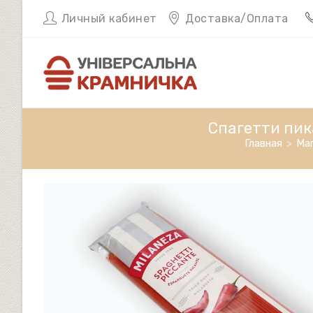
Перейти
Личный кабинет
Доставка/Оплата
к
содержимому
Спагетти пика
Главная
>
Ма