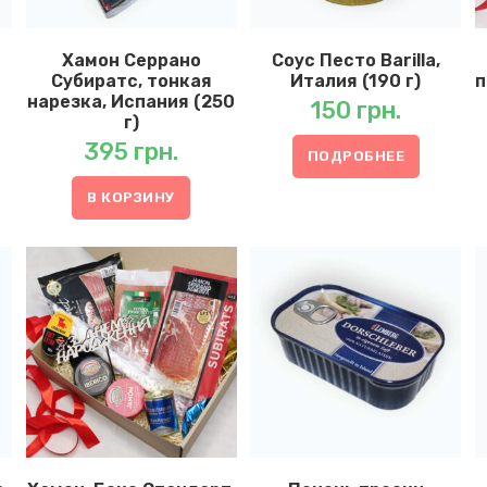
Хамон Серрано
Соус Песто Barilla,
Субиратс, тонкая
Италия (190 г)
п
нарезка, Испания (250
150
грн.
г)
395
грн.
ПОДРОБНЕЕ
В КОРЗИНУ