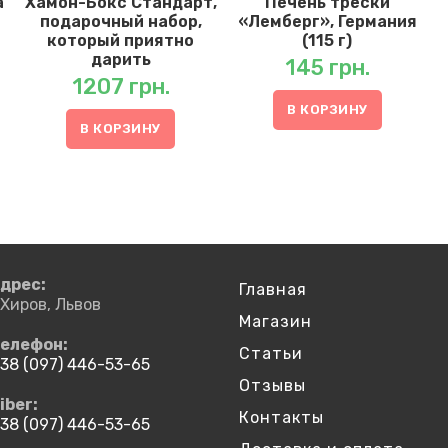
a
Хамон-Бокс Стандарт,
Печень трески
я
подарочный набор,
«Лемберг», Германия
который приятно
(115 г)
дарить
145
грн.
1207
грн.
В КОРЗИНУ
В КОРЗИНУ
дрес:
Главная
.Хиров, Львов
Магазин
елефон:
Статьи
38 (097) 446-53-65
ткроется
Отзывы
iber:
Контакты
ашем
38 (097) 446-53-65
риложении
ткроется