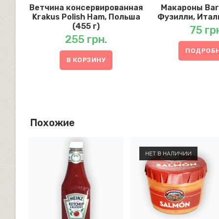
Ветчина консервированная
Макароны Barill
Krakus Polish Ham, Польша
Фузилли, Итали
(455 г)
75
гр
255
грн.
ПОДРОБ
В КОРЗИНУ
Похожие
НЕТ В НАЛИЧИИ