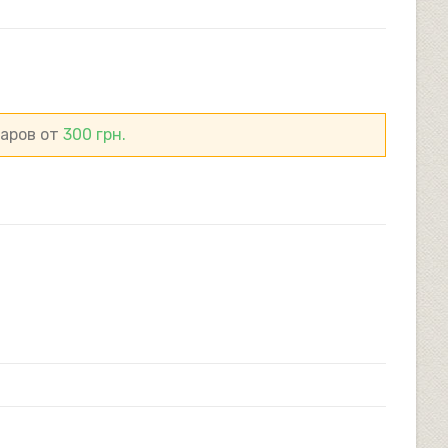
САЙТУ
варов от
300
грн.