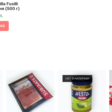
a Fusilli
я (500 г)
н.
НЕЕ
НЕТ В НАЛИЧИИ