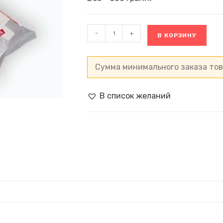
Количество
-
+
В КОРЗИНУ
товара
Спагетти
пикантные
Spaghetti
Сумма минимального заказа то
Piccante
Milaneza,
Португалия
В список желаний
(500
г)