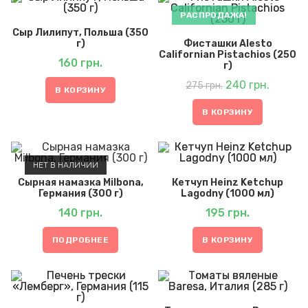
РАСПРОДАЖА!
Сыр Лилипут, Польша (350
г)
Фисташки Alesto
Californian Pistachios (250
160
грн.
г)
Первоначальная
Текуща
цена
240
грн.
цена:
275
грн.
составляла
240 грн.
В КОРЗИНУ
275 грн..
В КОРЗИНУ
НЕТ В НАЛИЧИИ
Сырная намазка Milbona,
Кетчуп Heinz Ketchup
Германия (300 г)
Lagodny (1000 мл)
140
грн.
195
грн.
ПОДРОБНЕЕ
В КОРЗИНУ