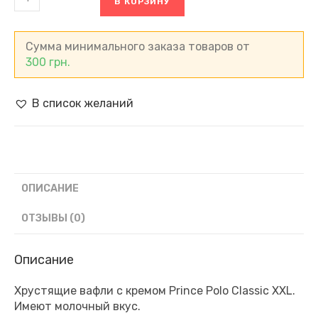
В КОРЗИНУ
товара
Вафли
шоколадные
с
Сумма минимального заказа товаров от
кремом
300
грн.
Prince
Polo
Classic
В список желаний
XXL
молочный
вкус,
(50
г)
ОПИСАНИЕ
ОТЗЫВЫ (0)
Описание
Хрустящие вафли с кремом Prince Polo Classic XXL.
Имеют молочный вкус.