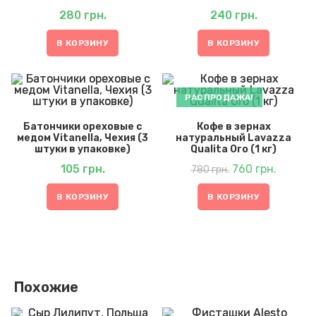
280
грн.
240
грн.
В КОРЗИНУ
В КОРЗИНУ
РАСПРОДАЖА!
Батончики ореховые с
Кофе в зернах
медом Vitanella, Чехия (3
натуральный Lavazza
штуки в упаковке)
Qualita Oro (1 кг)
Первоначальная
Текуща
105
грн.
цена
760
грн.
цена:
780
грн.
составляла
760 грн..
780 грн..
В КОРЗИНУ
В КОРЗИНУ
Похожие