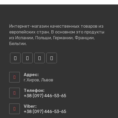
Интернет-магазин качественных товаров из
европейских стран. В основном это продукты
из Испании, Польши, Германии, Франции,
Бельгии.
Откроется
Откроется
Откроется
Откроется
в
в
в
в
Адрес:
новой
новой
новой
новой
г.Хиров, Львов
вкладке
вкладке
вкладке
вкладке
Телефон:
+38 (097) 446-53-65
Откроется
в
Viber:
вашем
+38 (097) 446-53-65
приложении
Откроется