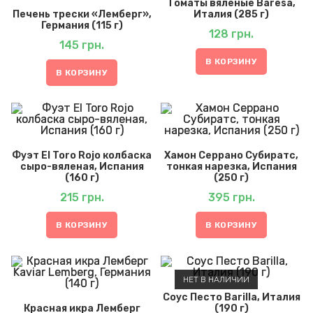
Томаты вяленые Baresa,
Печень трески «Лемберг»,
Италия (285 г)
Германия (115 г)
128
грн.
145
грн.
В КОРЗИНУ
В КОРЗИНУ
Фуэт El Toro Rojo колбаска
Хамон Серрано Субиратс,
сыро-вяленая, Испания
тонкая нарезка, Испания
(160 г)
(250 г)
215
грн.
395
грн.
В КОРЗИНУ
В КОРЗИНУ
НЕТ В НАЛИЧИИ
Соус Песто Barilla, Италия
Красная икра Лемберг
(190 г)