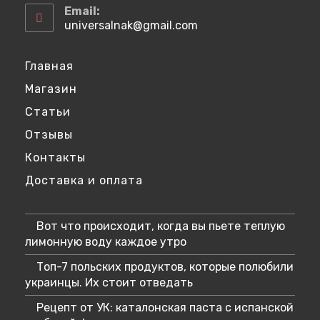
в
Email:
вашем
universalnak@gmail.com
Откроется
приложении
в
вашем
приложении
Главная
Магазин
Статьи
Отзывы
Контакты
Доставка и оплата
Вот что происходит, когда вы пьете теплую
лимонную воду каждое утро
Топ-7 польских продуктов, которые полюбили
украинцы. Их стоит отведать
Рецепт от УК: каталонская паста с испанской