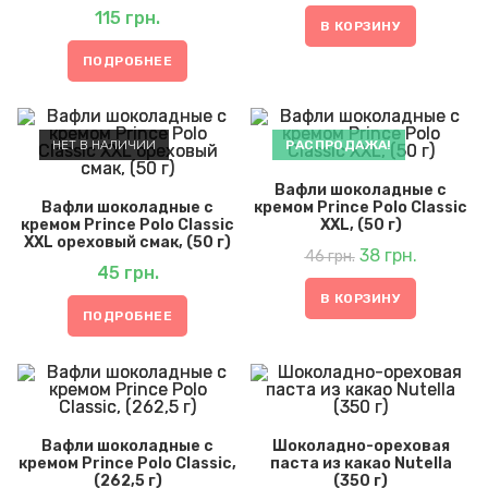
115
грн.
В КОРЗИНУ
ПОДРОБНЕЕ
НЕТ В НАЛИЧИИ
РАСПРОДАЖА!
Вафли шоколадные с
Вафли шоколадные с
кремом Prince Polo Classic
кремом Prince Polo Classic
XXL, (50 г)
XXL ореховый смак, (50 г)
Первоначальная
Текущая
цена
38
грн.
цена:
46
грн.
составляла
38 грн..
46 грн..
45
грн.
В КОРЗИНУ
ПОДРОБНЕЕ
Вафли шоколадные с
Шоколадно-ореховая
кремом Prince Polo Classic,
паста из какао Nutella
(262,5 г)
(350 г)