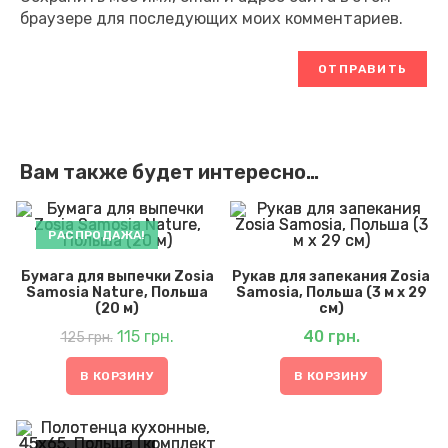
браузере для последующих моих комментариев.
Вам также будет интересно…
РАСПРОДАЖА!
Бумага для выпечки Zosia
Рукав для запекания Zosia
Samosia Nature, Польша
Samosia, Польша (3 м x 29
(20 м)
см)
Первоначальная
Текущая
цена
115
грн.
цена:
40
грн.
125
грн.
составляла
115 грн..
125 грн..
В КОРЗИНУ
В КОРЗИНУ