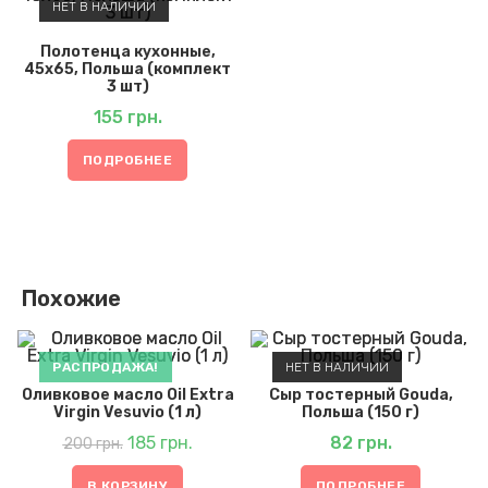
НЕТ В НАЛИЧИИ
Полотенца кухонные,
45х65, Польша (комплект
3 шт)
155
грн.
ПОДРОБНЕЕ
Похожие
РАСПРОДАЖА!
НЕТ В НАЛИЧИИ
Оливковое масло Oil Extra
Сыр тостерный Gouda,
Virgin Vesuvio (1 л)
Польша (150 г)
Первоначальная
Текущая
цена
185
грн.
цена:
82
грн.
200
грн.
составляла
185 грн..
200 грн..
В КОРЗИНУ
ПОДРОБНЕЕ