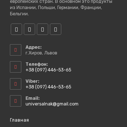
европейских стран. В основном это продукты
из Испании, Польши, Германии, Франции,
Бельгии.
Откроется
Откроется
Откроется
Откроется
в
в
в
в
Адрес:
новой
новой
новой
новой
г.Хиров, Львов
вкладке
вкладке
вкладке
вкладке
Телефон:
+38 (097) 446-53-65
Откроется
в
Viber:
вашем
+38 (097) 446-53-65
приложении
Откроется
в
Email:
вашем
universalnak@gmail.com
Откроется
приложении
в
вашем
приложении
Главная