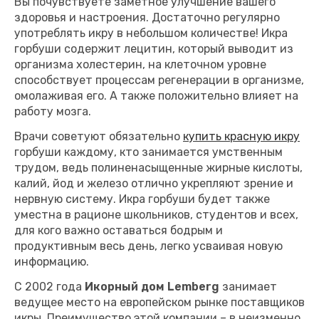
Вы почувствуете заметное улучшение вашего
здоровья и настроения. Достаточно регулярно
употреблять икру в небольшом количестве! Икра
горбуши содержит лецитин, который выводит из
организма холестерин, на клеточном уровне
способствует процессам регенерации в организме,
омолаживая его. А также положительно влияет на
работу мозга.
Врачи советуют обязательно
купить красную икру
горбуши каждому, кто занимается умственным
трудом, ведь полиненасыщенные жирные кислоты,
калий, йод и железо отлично укрепляют зрение и
нервную систему. Икра горбуши будет также
уместна в рационе школьников, студентов и всех,
для кого важно оставаться бодрым и
продуктивным весь день, легко усваивая новую
информацию.
C 2002 года
Икорный дом Lemberg
занимает
ведущее место на европейском рынке поставщиков
икры. Преимущество этой компании – в неизменно