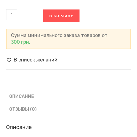
Количество
В КОРЗИНУ
товара
Красная
икра
горбуши
Сумма минимального заказа товаров от
"Лемберг",
300
грн.
Германия
(500
г)
В список желаний
ОПИСАНИЕ
ОТЗЫВЫ (0)
Описание