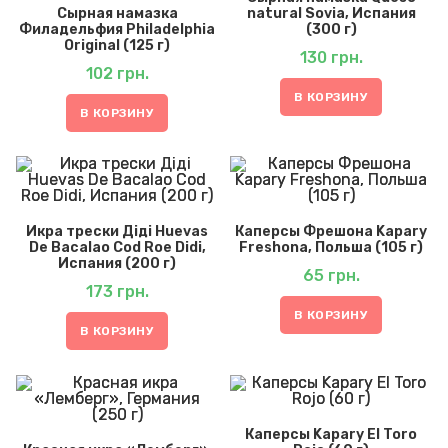
Сырная намазка
natural Sovia, Испания
Филадельфия Philadelphia
(300 г)
Original (125 г)
130
грн.
102
грн.
В КОРЗИНУ
В КОРЗИНУ
Икра трески Діді Huevas
Каперсы Фрешона Kapary
De Bacalao Cod Roe Didi,
Freshona, Польша (105 г)
Испания (200 г)
65
грн.
173
грн.
В КОРЗИНУ
В КОРЗИНУ
Каперсы Kapary El Toro