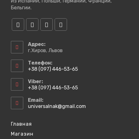
из Испании, Польши, Германии, Франции,
Бельгии.
Откроется
Откроется
Откроется
Откроется
в
в
в
в
Адрес:
новой
новой
новой
новой
г.Хиров, Львов
вкладке
вкладке
вкладке
вкладке
Телефон:
+38 (097) 446-53-65
Откроется
в
Viber:
вашем
+38 (097) 446-53-65
приложении
Откроется
в
Email:
вашем
universalnak@gmail.com
Откроется
приложении
в
вашем
приложении
Главная
Магазин