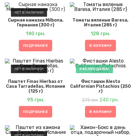
НЕТ В НАЛИЧИИ
Сырная намазка Milbona,
Томаты вяленые Baresa,
Германия (300 г)
Италия (285 г)
140
грн.
128
грн.
ПОДРОБНЕЕ
В КОРЗИНУ
НЕТ В НАЛИЧИИ
РАСПРОДАЖА!
Паштет Finas Hierbas от
Фисташки Alesto
Casa Tarradellas, Испания
Californian Pistachios (250
(125 г)
г)
Первоначальная
Текуща
95
грн.
цена
240
грн.
цена:
275
грн.
составляла
240 грн.
275 грн..
ПОДРОБНЕЕ
В КОРЗИНУ
НЕТ В НАЛИЧИИ