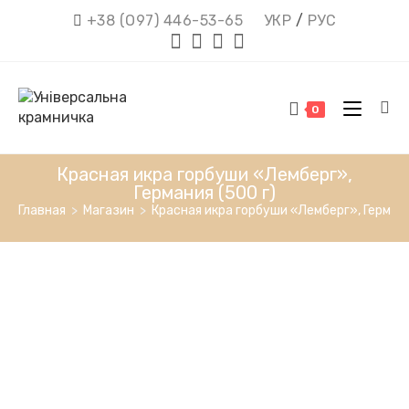
Перейти
+38 (О97) 446-53-65
УКР
/
РУС
к
содержимому
0
Красная икра горбуши «Лемберг»,
Германия (500 г)
Главная
>
Магазин
>
Красная икра горбуши «Лемберг», Германи