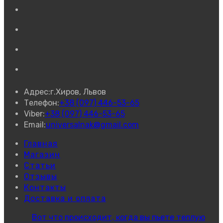
Откроется
в
Откроется
новой
в
вкладке
Откроется
новой
в
вкладке
Откроется
новой
в
вкладке
новой
Адрес:
г.Хиров, Львов
вкладке
Откроется
Телефон:
+38 (097) 446-53-65
Откроется
в
Viber:
+38 (097) 446-53-65
в
Откроется
вашем
Email:
universalnak@gmail.com
вашем
в
приложении
Главная
приложении
вашем
Магазин
приложении
Статьи
Отзывы
Контакты
Доставка и оплата
Вот что происходит, когда вы пьете теплую