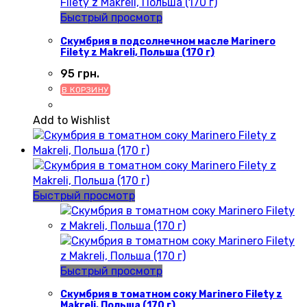
Быстрый просмотр
Скумбрия в подсолнечном масле Marinero
Filety z Makreli, Польша (170 г)
95
грн.
В КОРЗИНУ
Add to Wishlist
Быстрый просмотр
Быстрый просмотр
Скумбрия в томатном соку Marinero Filety z
Makreli, Польша (170 г)