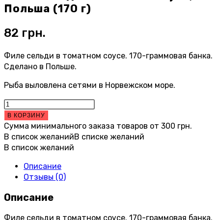
Польша (170 г)
82
грн.
Филе сельди в томатном соусе. 170-граммовая банка.
Сделано в Польше.
Рыба выловлена сетями в Норвежском море.
Количество
товара
В КОРЗИНУ
Филе
Сумма минимального заказа товаров от
300
грн.
сельди
В список желаний
В списке желаний
в
В список желаний
томатном
Описание
соусе,
Отзывы (0)
Польша
(170
Описание
г)
Филе сельди в томатном соусе. 170-граммовая банка.