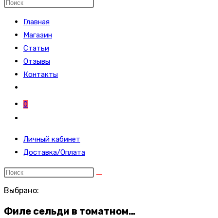
ПО
Поиск
на
Главная
сайте
Магазин
Статьи
ВЕБ-
Отзывы
Контакты
САЙТУ
0
Переключить
поиск
Личный кабинет
по
Доставка/Оплата
веб-
сайту
Выбрано:
Филе сельди в томатном…