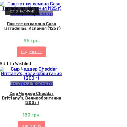
НЕТ В НАЛИЧИИ
Быстрый просмотр
Паштет из хамона Casa
Tarradellas, Испания (125 г)
95
грн.
ПОДРОБНЕЕ
Add to Wishlist
Быстрый просмотр
Сыр Чеддер Cheddar
Brittany’s, Великобритания
(200 г)
180
грн.
В КОРЗИНУ