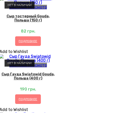
НЕТ В НАЛИЧИИ
Быстрый просмотр
Сыр тостерный Gouda,
Польша (150 г)
82
грн.
ПОДРОБНЕЕ
Add to Wishlist
НЕТ В НАЛИЧИИ
Быстрый просмотр
Сыр Гауда Swiatowid Gouda,
Польша (400 г)
190
грн.
ПОДРОБНЕЕ
Add to Wishlist