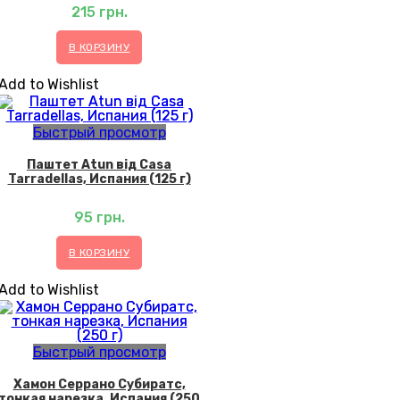
215
грн.
В КОРЗИНУ
Add to Wishlist
Быстрый просмотр
Паштет Atun від Casa
Tarradellas, Испания (125 г)
95
грн.
В КОРЗИНУ
Add to Wishlist
Быстрый просмотр
Хамон Серрано Субиратс,
тонкая нарезка, Испания (250