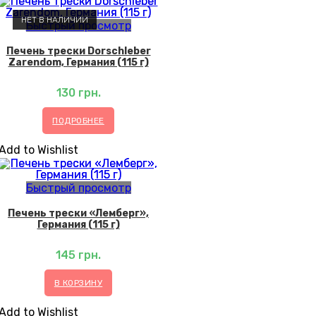
НЕТ В НАЛИЧИИ
Быстрый просмотр
Печень трески Dorschleber
Zarendom, Германия (115 г)
130
грн.
ПОДРОБНЕЕ
Add to Wishlist
Быстрый просмотр
Печень трески «Лемберг»,
Германия (115 г)
145
грн.
В КОРЗИНУ
Add to Wishlist