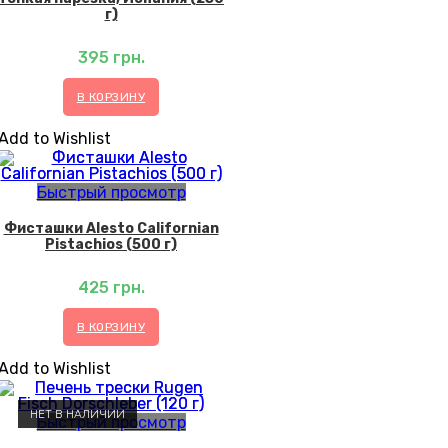
г)
395
грн.
В КОРЗИНУ
Add to Wishlist
Быстрый просмотр
Фисташки Alesto Californian
Pistachios (500 г)
425
грн.
В КОРЗИНУ
Add to Wishlist
НЕТ В НАЛИЧИИ
Быстрый просмотр