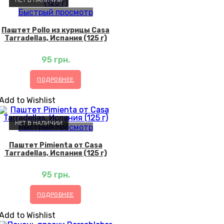
Быстрый просмотр
Паштет Pollo из курицы Casa
Tarradellas, Испания (125 г)
95
грн.
ПОДРОБНЕЕ
Add to Wishlist
НЕТ В НАЛИЧИИ
Быстрый просмотр
Паштет Pimienta от Casa
Tarradellas, Испания (125 г)
95
грн.
ПОДРОБНЕЕ
Add to Wishlist