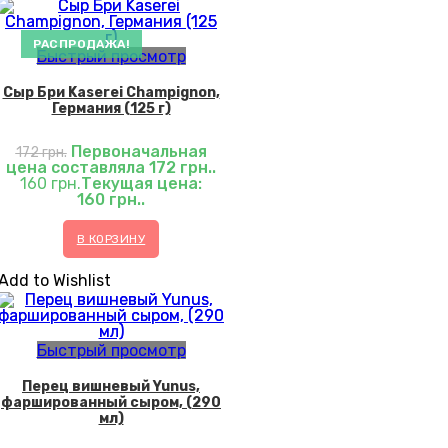
РАСПРОДАЖА!
Быстрый просмотр
Сыр Бри Kaserei Champignon,
Германия (125 г)
Первоначальная
172
грн.
цена составляла 172 грн..
160
грн.
Текущая цена:
160 грн..
В КОРЗИНУ
Add to Wishlist
Быстрый просмотр
Перец вишневый Yunus,
фаршированный сыром, (290
мл)