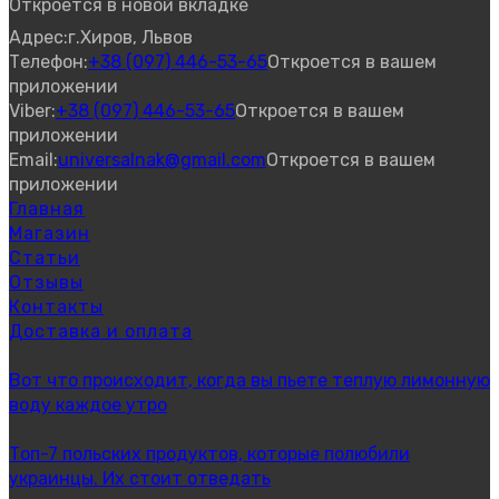
Откроется в новой вкладке
Адрес:
г.Хиров, Львов
Телефон:
+38 (097) 446-53-65
Откроется в вашем
приложении
Viber:
+38 (097) 446-53-65
Откроется в вашем
приложении
Email:
universalnak@gmail.com
Откроется в вашем
приложении
Главная
Магазин
Статьи
Отзывы
Контакты
Доставка и оплата
Вот что происходит, когда вы пьете теплую лимонную
воду каждое утро
Топ-7 польских продуктов, которые полюбили
украинцы. Их стоит отведать