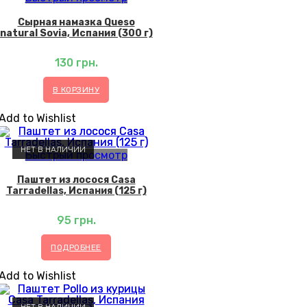
Сырная намазка Queso
natural Sovia, Испания (300 г)
130
грн.
В КОРЗИНУ
Add to Wishlist
НЕТ В НАЛИЧИИ
Быстрый просмотр
Паштет из лосося Casa
Tarradellas, Испания (125 г)
95
грн.
ПОДРОБНЕЕ
Add to Wishlist
НЕТ В НАЛИЧИИ