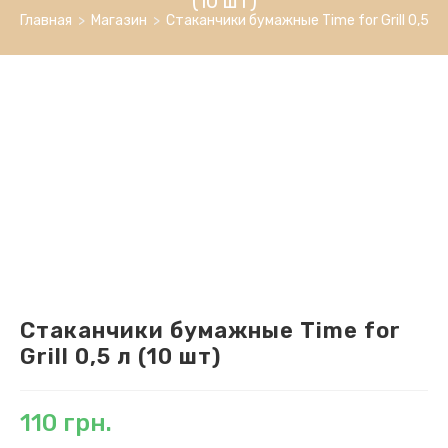
(10 шт)
Time
Главная
>
Магазин
>
Стаканчики бумажные Time for Grill 0,5 л 
for
Grill
0,5
л
(10
шт)
Стаканчики бумажные Time for
Grill 0,5 л (10 шт)
110
грн.