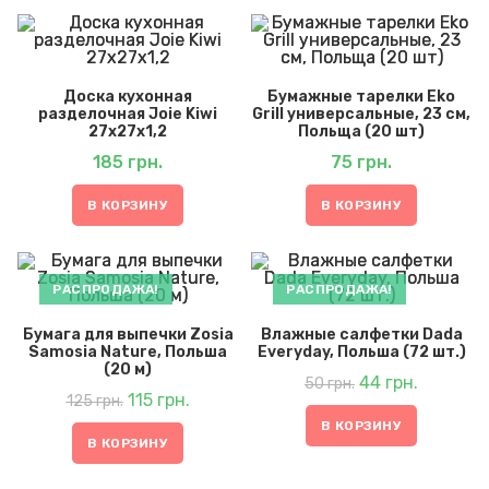
Доска кухонная
Бумажные тарелки Eko
разделочная Joie Kiwi
Grill универсальные, 23 см,
27х27х1,2
Польща (20 шт)
185
грн.
75
грн.
В КОРЗИНУ
В КОРЗИНУ
РАСПРОДАЖА!
РАСПРОДАЖА!
Бумага для выпечки Zosia
Влажные салфетки Dada
Samosia Nature, Польша
Everyday, Польша (72 шт.)
(20 м)
Первоначальная
Текущая
цена
44
грн.
цена:
50
грн.
составляла
44 грн..
50 грн..
Первоначальная
Текущая
цена
115
грн.
цена:
125
грн.
составляла
115 грн..
125 грн..
В КОРЗИНУ
В КОРЗИНУ