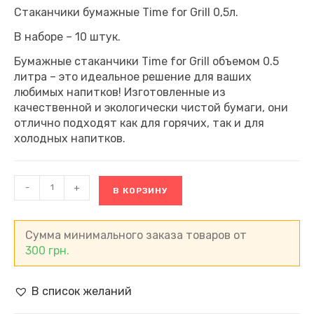
Стаканчики бумажные Time for Grill 0,5л.
В наборе – 10 штук.
Бумажные стаканчики Time for Grill объемом 0.5
литра – это идеальное решение для ваших
любимых напитков! Изготовленные из
качественной и экологически чистой бумаги, они
отлично подходят как для горячих, так и для
холодных напитков.
Количество
-
+
В КОРЗИНУ
товара
Стаканчики
бумажные
Time
Сумма минимального заказа товаров от
for
300
грн.
Grill
0,5
л
В список желаний
(10