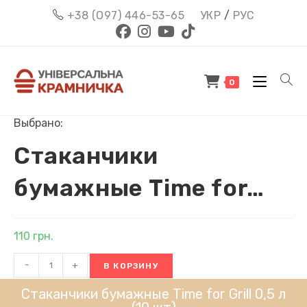
Перейти
+38 (О97) 446-53-65
УКР
/
РУС
к
содержимому
0
Выбрано:
Стаканчики
бумажные Time for…
110
грн.
Количество
-
+
В КОРЗИНУ
товара
Стаканчики
Стаканчики бумажные Time for Grill 0,5 л
бумажные