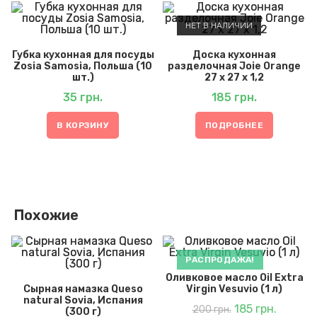
НЕТ В НАЛИЧИИ
Губка кухонная для посуды
Доска кухонная
Zosia Samosia, Польша (10
разделочная Joie Orange
шт.)
27 х 27 х 1,2
35
грн.
185
грн.
В КОРЗИНУ
ПОДРОБНЕЕ
Похожие
РАСПРОДАЖА!
Оливковое масло Oil Extra
Сырная намазка Queso
Virgin Vesuvio (1 л)
natural Sovia, Испания
Первоначальная
Текуща
цена
185
грн.
цена:
200
грн.
(300 г)
составляла
185 грн..
200 грн..