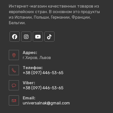
Интернет-магазин качественных товаров из
европейских стран. В основном это продукты
из Испании, Польши, Германии, Франции,
Бельгии.
Откроется
Откроется
Откроется
Откроется
в
в
в
в
Адрес:
новой
новой
новой
новой
г.Хиров, Львов
вкладке
вкладке
вкладке
вкладке
Телефон:
+38 (097) 446-53-65
Откроется
в
Viber:
вашем
+38 (097) 446-53-65
приложении
Откроется
в
Email:
вашем
universalnak@gmail.com
Откроется
приложении
в
вашем