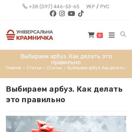
Перейти
+38 (О97) 446-53-65
УКР
/
РУС
к
содержимому
0
Выбираем арбуз. Как делать это
правильно
Главная
>
Статьи
>
Статьи
>
Выбираем арбуз. Как делать эт
Выбираем арбуз. Как делать
это правильно