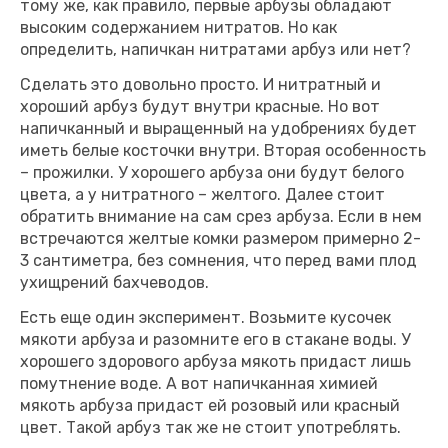
тому же, как правило, первые арбузы обладают
высоким содержанием нитратов. Но как
определить, напичкан нитратами арбуз или нет?
Сделать это довольно просто. И нитратный и
хороший арбуз будут внутри красные. Но вот
напичканный и выращенный на удобрениях будет
иметь белые косточки внутри. Вторая особенность
– прожилки. У хорошего арбуза они будут белого
цвета, а у нитратного – желтого. Далее стоит
обратить внимание на сам срез арбуза. Если в нем
встречаются желтые комки размером примерно 2-
3 сантиметра, без сомнения, что перед вами плод
ухищрений бахчеводов.
Есть еще один эксперимент. Возьмите кусочек
мякоти арбуза и разомните его в стакане воды. У
хорошего здорового арбуза мякоть придаст лишь
помутнение воде. А вот напичканная химией
мякоть арбуза придаст ей розовый или красный
цвет. Такой арбуз так же не стоит употреблять.