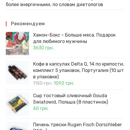
более энергичными, по словам диетологов
Рекомендуем
Хамон-Бокс – Больше мяса. Подарок
для любимого мужчины
3630
грн.
Кофе в капсулах Delta Q, 14 по крепости,
комплект 5 упаковок, Португалия (10 шт
в упаковке)
Первоначальная
Текущая
1150
грн.
1092
грн.
цена
цена:
составляла
1092 грн..
Сыр тостовый сливочный Gouda
1150 грн..
Swiatowid, Польша (8 пластинок)
60
грн.
Печень трески Rugen Fisch Dorschleber