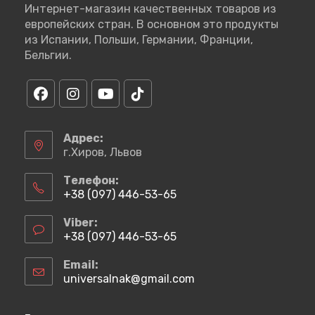
Интернет-магазин качественных товаров из
европейских стран. В основном это продукты
из Испании, Польши, Германии, Франции,
Бельгии.
Откроется
Откроется
Откроется
Откроется
в
в
в
в
Адрес:
новой
новой
новой
новой
г.Хиров, Львов
вкладке
вкладке
вкладке
вкладке
Телефон:
+38 (097) 446-53-65
Откроется
в
Viber:
вашем
+38 (097) 446-53-65
приложении
Откроется
в
Email:
вашем
universalnak@gmail.com
Откроется
приложении
в
вашем